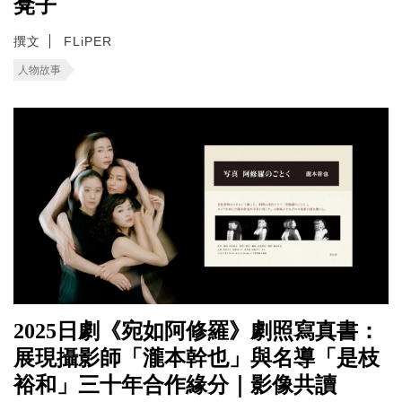
凳子
撰文
FLiPER
人物故事
2025日劇《宛如阿修羅》劇照寫真書：
展現攝影師「瀧本幹也」與名導「是枝
裕和」三十年合作緣分｜影像共讀