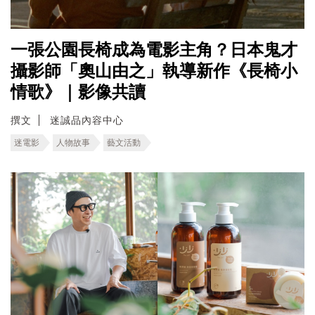
一張公園長椅成為電影主角？日本鬼才
攝影師「奧山由之」執導新作《長椅小
情歌》｜影像共讀
撰文
迷誠品內容中心
迷電影
人物故事
藝文活動