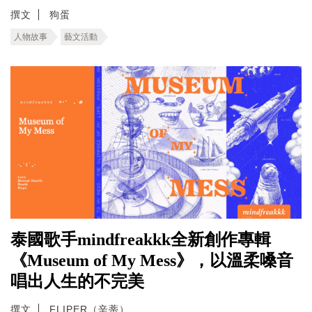
撰文
狗蛋
人物故事
藝文活動
泰國歌手mindfreakkk全新創作專輯
《Museum of My Mess》，以溫柔嗓音
唱出人生的不完美
撰文
FLIPER（辛蒂）