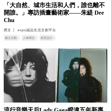
「大自然、城市生活和人們，誰也離不
開誰。」專訪插畫藝術家——朱緹 Dee
Chu
撰文
expo誠品生活文創平台
藝文活動
人物專訪
創意設計
流行音樂天后Lady Gaga睽違五年新專