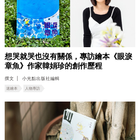
想哭就哭也沒有關係，專訪繪本《眼淚
章魚》作家韓娟珍的創作歷程
撰文
小光點出版社編輯
迷繪本
人物專訪