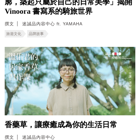
廓，築起只屬於自己的日常美學」揭開
Vinoora 書寫系的騎旅世界
撰文
迷誠品內容中心 ft. YAMAHA
旅遊文化
品牌故事
香藥草，讓療癒成為你的生活日常
撰文
迷誠品內容中心