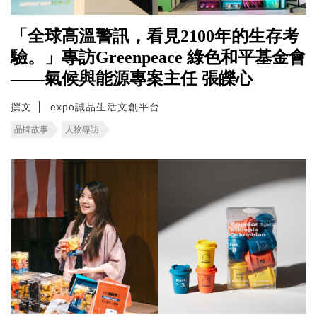
「全球高溫警訊，看見2100年的生存考
驗。」專訪Greenpeace 綠色和平基金會
——氣候與能源專案主任 張皪心
撰文
expo誠品生活文創平台
品牌故事
人物專訪