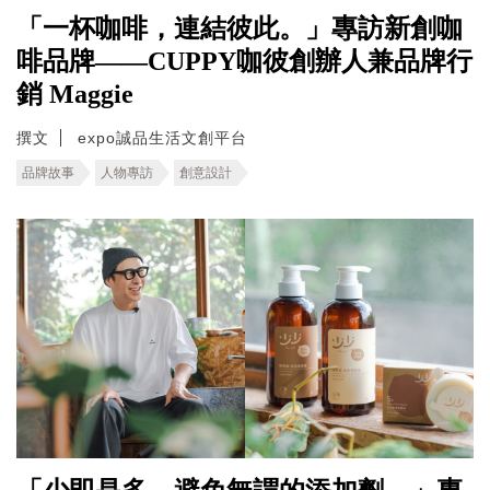
「一杯咖啡，連結彼此。」專訪新創咖
啡品牌——CUPPY咖彼創辦人兼品牌行
銷 Maggie
撰文
expo誠品生活文創平台
品牌故事
人物專訪
創意設計