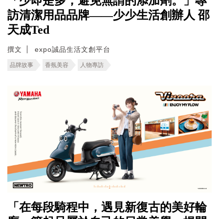
「少即是多，避免無謂的添加劑。」專
訪清潔用品品牌——少少生活創辦人 邵
天成Ted
撰文
expo誠品生活文創平台
品牌故事
香氛美容
人物專訪
「在每段騎程中，遇見新復古的美好輪