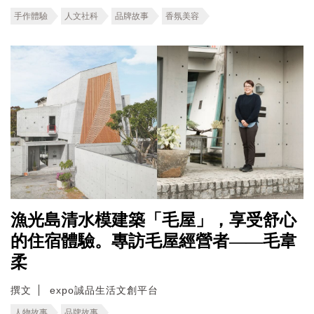
手作體驗
人文社科
品牌故事
香氛美容
漁光島清水模建築「毛屋」，享受舒心
的住宿體驗。專訪毛屋經營者——毛韋
柔
撰文
expo誠品生活文創平台
人物故事
品牌故事