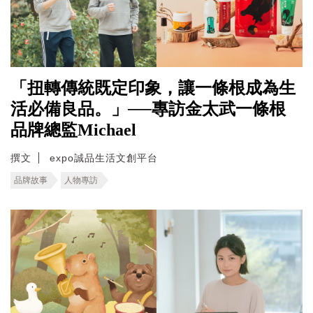
「扭轉傳統既定印象，讓一條根成為生
活必備良品。」──專訪金太武一條根
品牌總監Michael
撰文
expo誠品生活文創平台
品牌故事
人物專訪