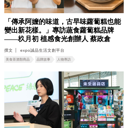
「傳承阿嬤的味道，古早味蘿蔔糕也能
變出新花樣。」專訪蔬食蘿蔔糕品牌
——杦月初 植感食光創辦人 蔡政倉
撰文
expo誠品生活文創平台
美食茶酒類商品
品牌故事
人物專訪