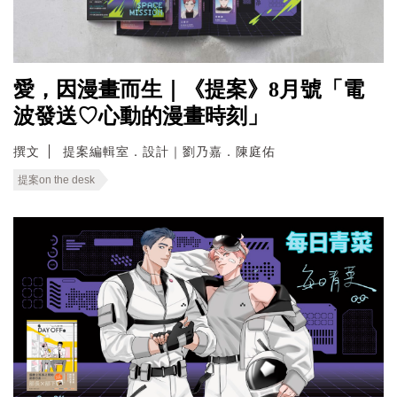
愛，因漫畫而生｜《提案》8月號「電
波發送♡心動的漫畫時刻」
撰文
提案編輯室．設計｜劉乃嘉．陳庭佑
提案on the desk