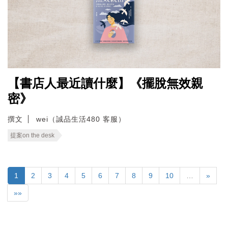
【書店人最近讀什麼】《擺脫無效親
密》
撰文
wei（誠品生活480 客服）
提案on the desk
1
2
3
4
5
6
7
8
9
10
…
»
»»