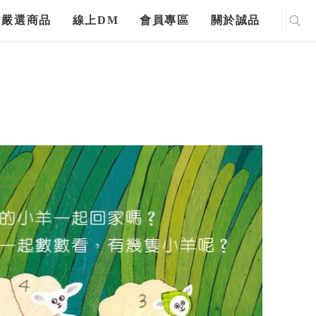
嚴選商品
線上DM
會員專區
關於誠品