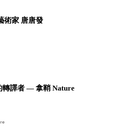
藝術家 唐唐發
者 — 拿鞘 Nature
re