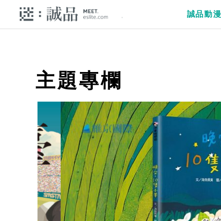
誠品動
主題專欄