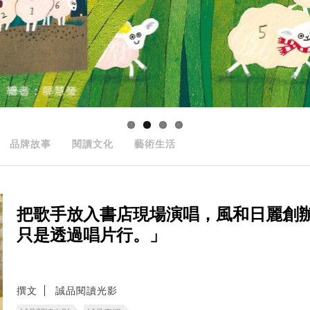
品牌故事
閱讀文化
藝術生活
把歌手放入書店現場演唱，風和日麗創
只是透過唱片行。」
撰文
誠品閱讀光影