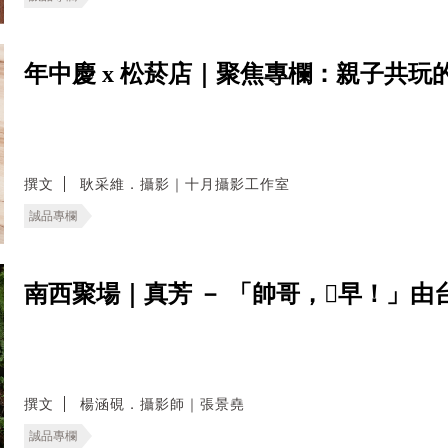
年中慶 x 松菸店｜聚焦專欄：親子共玩的
撰文
耿采維．攝影｜十月攝影工作室
誠品專欄
南西聚場｜真芳 － 「帥哥，𠢕早！」
撰文
楊涵硯．攝影師｜張景堯
誠品專欄