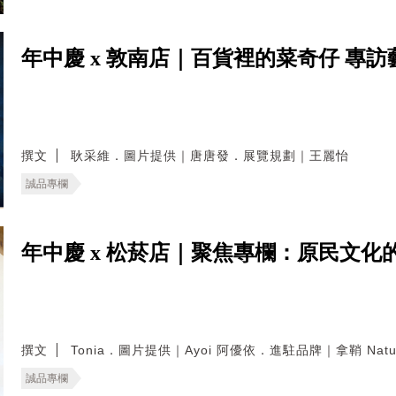
年中慶 x 敦南店｜百貨裡的菜奇仔 專訪
撰文
耿采維．圖片提供｜唐唐發．展覽規劃｜王麗怡
誠品專欄
年中慶 x 松菸店｜聚焦專欄：原民文化的轉譯
撰文
Tonia．圖片提供｜Ayoi 阿優依．進駐品牌｜拿鞘 Natu
誠品專欄