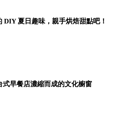
 DIY 夏日趣味，親手烘焙甜點吧！
由台式早餐店濃縮而成的文化櫥窗