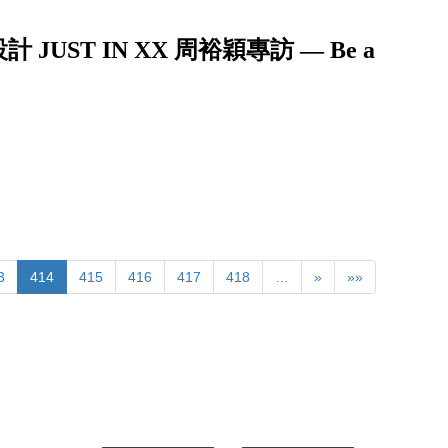
UST IN XX 周裕穎專訪 — Be a
3
414
415
416
417
418
…
»
»»