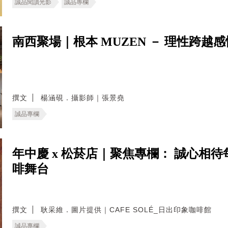
誠品閱讀光影
誠品專欄
南西聚場｜根本 MUZEN － 理性跨越
撰文
楊涵硯．攝影師｜張景堯
誠品專欄
年中慶 x 松菸店｜聚焦專欄： 誠心相待每
啡舞台
撰文
耿采維．圖片提供｜CAFE SOLÉ_日出印象咖啡館
誠品專欄