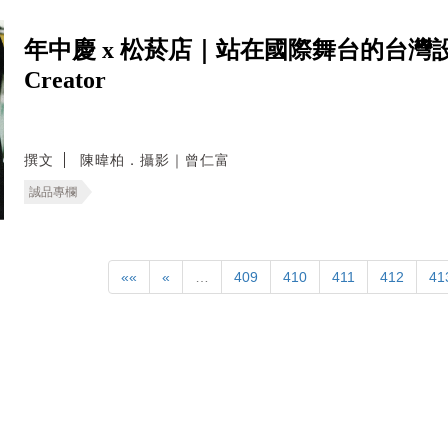
年中慶 x 松菸店｜站在國際舞台的台灣設計 J
Creator
撰文
陳暐柏．攝影｜曾仁富
誠品專欄
««
«
…
409
410
411
412
41