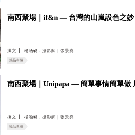
南西聚場｜if&n — 台灣的山嵐設色之
撰文
楊涵硯．攝影師｜張景堯
誠品專欄
南西聚場｜Unipapa — 簡單事情簡
撰文
楊涵硯．攝影師｜張景堯
誠品專欄