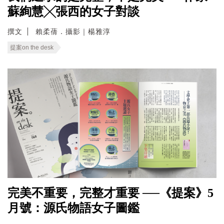
蘇絢慧╳張西的女子對談
撰文
賴柔蒨．攝影｜楊雅淳
提案on the desk
完美不重要，完整才重要 ──《提案》5
月號：源氏物語女子圖鑑