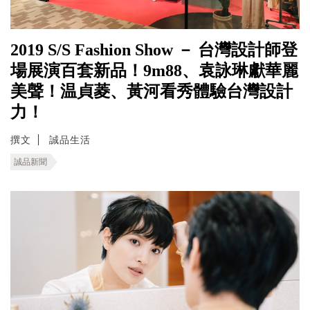
2019 S/S Fashion Show － 台灣設計師登
場展演百套新品！9m88、袁詠琳獻華麗
美聲！温貞菱、黃河看秀體驗台灣設計
力！
撰文
誠品生活
誠品新聞