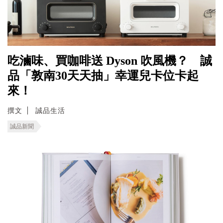
吃滷味、買咖啡送 Dyson 吹風機？ 誠
品「敦南30天天抽」幸運兒卡位卡起
來！
撰文
誠品生活
誠品新聞