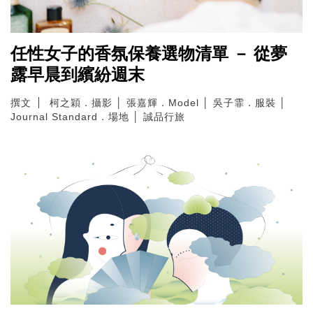
任性女子的香氛保養選物清單 － 從夢
露早晨到繽紛週末
撰文
柯之穎．攝影 │ 張嘉輝．Model │ 吳子霏．服裝 │
Journal Standard．場地 │ 誠品行旅