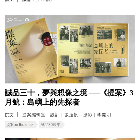
誠品三十，夢與想像之境 ──《提案》3
月號：島嶼上的先探者
撰文
提案編輯室．設計｜張逸帆．攝影｜李開明
提案on the desk
誠品30週年