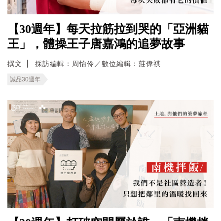
【30週年】每天拉筋拉到哭的「亞洲貓
王」，體操王子唐嘉鴻的追夢故事
撰文
採訪編輯：周怡伶／數位編輯：莊偉祺
誠品30週年