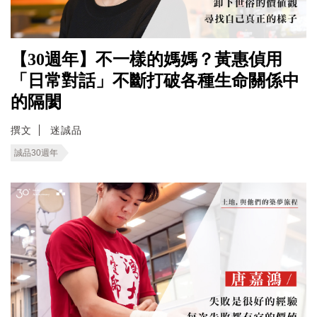
【30週年】不一樣的媽媽？黃惠偵用
「日常對話」不斷打破各種生命關係中
的隔閡
撰文
迷誠品
誠品30週年