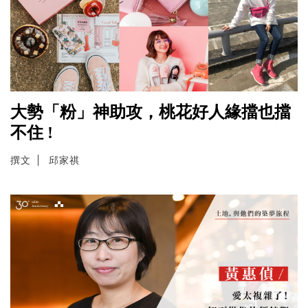
大勢「粉」神助攻，桃花好人緣擋也擋
不住 !
撰文
邱家祺