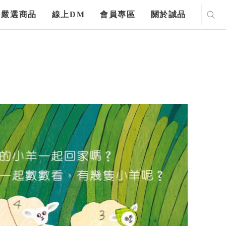
嚴選商品
線上DM
會員專區
關於誠品