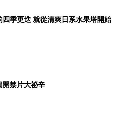
蕾上的四季更迭 就從清爽日系水果塔開始
揭開禁片大祕辛