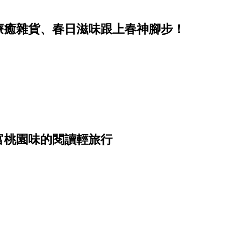
療癒雜貨、春日滋味跟上春神腳步！
富桃園味的閱讀輕旅行