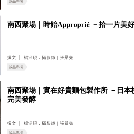
誠品專欄
南西聚場｜時飴Approprié －拾一
撰文
楊涵硯．攝影師｜張景堯
誠品專欄
南西聚場｜實在好貴麵包製作所 －日本
完美發酵
撰文
楊涵硯．攝影師｜張景堯
誠品專欄