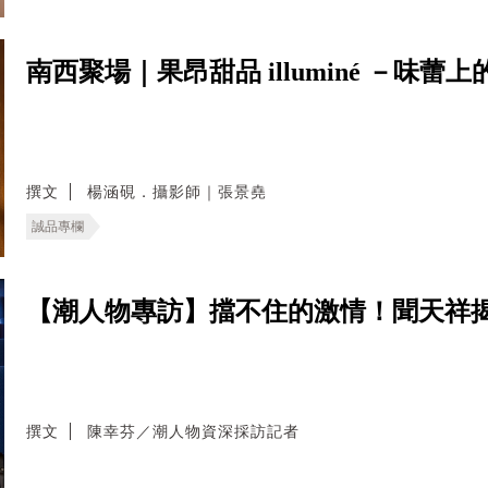
南西聚場｜果昂甜品 illuminé －味
撰文
楊涵硯．攝影師｜張景堯
誠品專欄
【潮人物專訪】擋不住的激情！聞天祥
撰文
陳幸芬／潮人物資深採訪記者