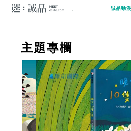
誠品動
主題專欄