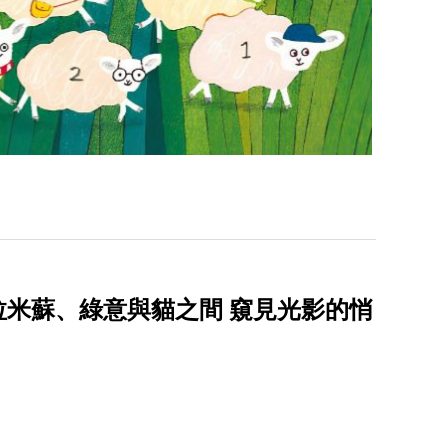
拉米蘇、綠意與貓之間 窺見光影的悄