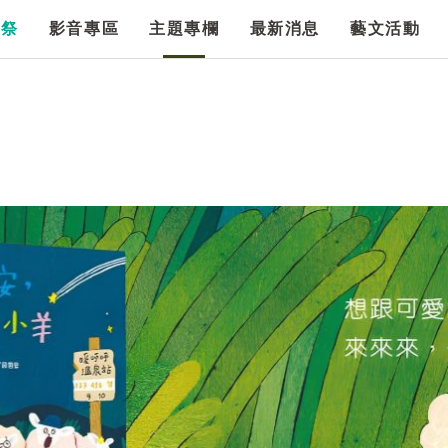
漫祭
影音專區
主題專欄
最新消息
藝文活動