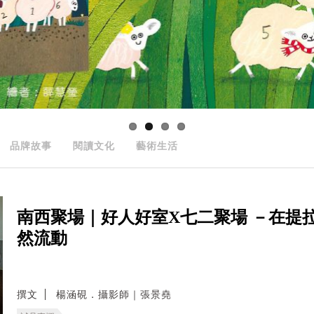
品牌故事
閱讀文化
藝術生活
南西聚場｜好人好室X七二聚場 －在提
然流動
撰文
楊涵硯．攝影師｜張景堯