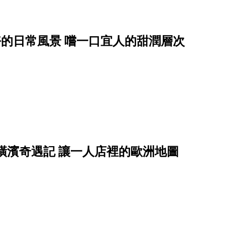
片美好的日常風景 嚐一口宜人的甜潤層次
橫濱奇遇記 讓一人店裡的歐洲地圖