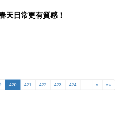
春天日常更有質感！
9
420
421
422
423
424
…
»
»»