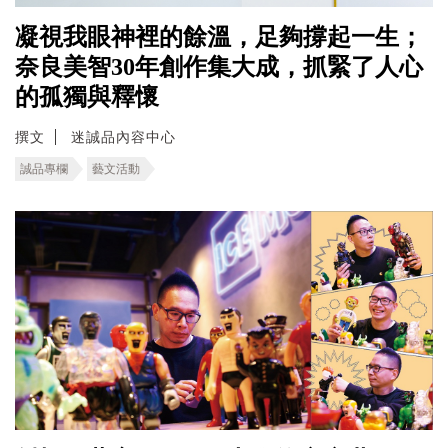
凝視我眼神裡的餘溫，足夠撐起一生；
奈良美智30年創作集大成，抓緊了人心
的孤獨與釋懷
撰文
迷誠品內容中心
誠品專欄
藝文活動