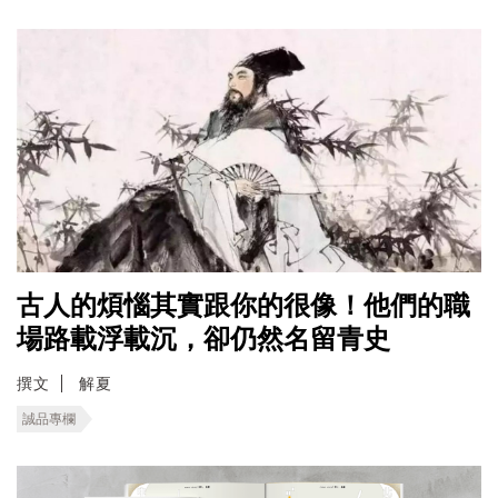
古人的煩惱其實跟你的很像！他們的職
場路載浮載沉，卻仍然名留青史
撰文
解夏
誠品專欄