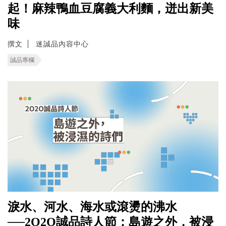
起！麻辣鴨血豆腐義大利麵，迸出新美
味
撰文
迷誠品內容中心
誠品專欄
淚水、河水、海水或滾燙的沸水
──2O2O誠品詩人節：島遊之外，被浸