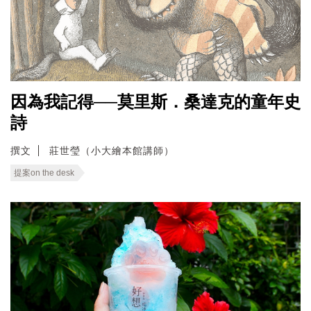
因為我記得──莫里斯．桑達克的童年史
詩
撰文
莊世瑩（小大繪本館講師）
提案on the desk