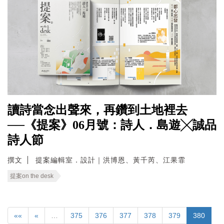
讀詩當念出聲來，再鑽到土地裡去
──《提案》06月號：詩人．島遊╳誠品
詩人節
撰文
提案編輯室．設計｜洪博恩、黃千芮、江果霏
提案on the desk
««
«
…
375
376
377
378
379
380