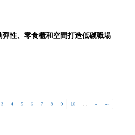
勤彈性、零食櫃和空間打造低碳職場
3
4
5
6
7
8
9
10
…
»
»»