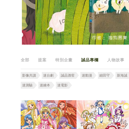
全部
提案
特別企畫
誠品專欄
人物故事
影像共讀
迷台劇
誠品酒窖
迷動漫
細田守
新海誠
迷測驗
迷繪本
迷電影