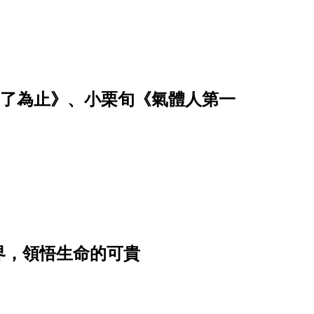
恤乾了為止》、小栗旬《氣體人第一
界，領悟生命的可貴