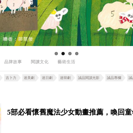
品牌故事
閱讀文化
藝術生活
吉卜力
迷美劇
迷日劇
迷韓劇
誠品閱讀光影
誠品專欄
誠
5部必看懷舊魔法少女動畫推薦，喚回童