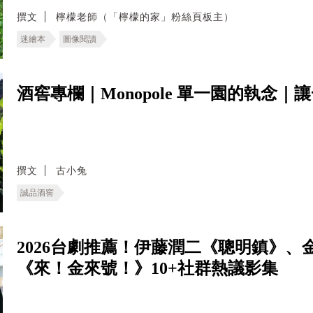
撰文
檸檬老師（「檸檬的家」粉絲頁板主）
迷繪本
圖像閱讀
酒窖專欄｜Monopole 單一園的執念
撰文
古小兔
誠品酒窖
2026台劇推薦！伊藤潤二《聰明鎮》
《來！金來號！》10+社群熱議影集