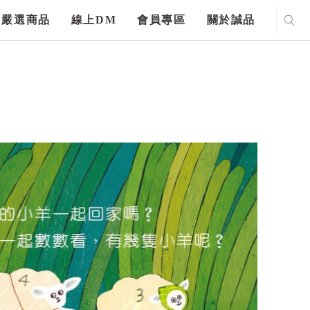
嚴選商品
線上DM
會員專區
關於誠品