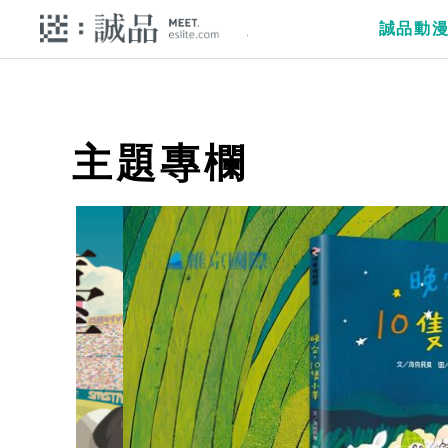
誠品動
主題專欄