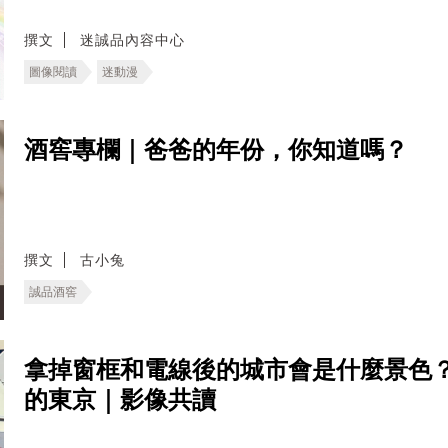
撰文
迷誠品內容中心
圖像閱讀
迷動漫
酒窖專欄｜爸爸的年份，你知道嗎？
撰文
古小兔
誠品酒窖
拿掉窗框和電線後的城市會是什麼景色
的東京｜影像共讀