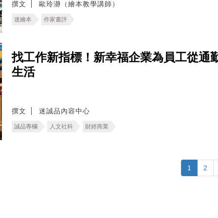
撰文
歐玲瀞（繪本教學講師）
迷繪本
作家書評
找工作新指標！新幸福企業為員工從通
生活
撰文
迷誠品內容中心
誠品專欄
人文社科
財經商業
1
2