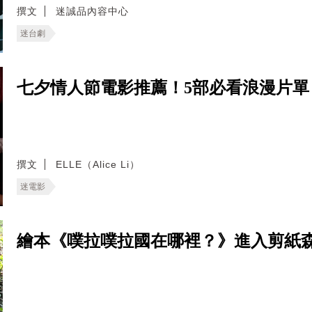
撰文
迷誠品內容中心
迷台劇
七夕情人節電影推薦！5部必看浪漫片
撰文
ELLE（Alice Li）
迷電影
繪本《噗拉噗拉國在哪裡？》進入剪紙