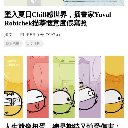
墜入夏日Chill感世界，插畫家Yuval
Robichek描摹愜意度假寫照
撰文
FLiPER（云 ʕ•͡-•ʔฅ）
藝文活動
人文社科
人生就像扭蛋，總是期待又怕受傷害；