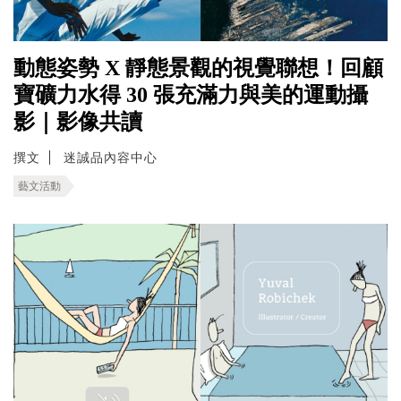
動態姿勢 X 靜態景觀的視覺聯想！回顧
寶礦力水得 30 張充滿力與美的運動攝
影｜影像共讀
撰文
迷誠品內容中心
藝文活動