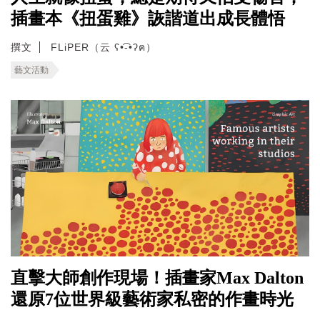
插畫本《扭蛋雞》詼諧道出成長體悟
撰文
FLiPER（云 ʕ•͡-•ʔฅ）
藝文活動
直擊大師創作現場！插畫家Max Dalton
還原7位世界級藝術家私密的作畫時光