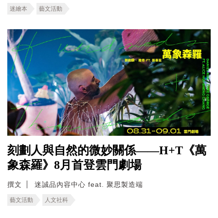
迷繪本
藝文活動
刻劃人與自然的微妙關係——H+T《萬
象森羅》8月首登雲門劇場
撰文
迷誠品內容中心 feat. 聚思製造端
藝文活動
人文社科