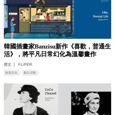
韓國插畫家Banzisu新作《喜歡，普通生
活》，將平凡日常幻化為溫馨畫作
撰文
FLiPER
旅遊文化
藝文活動