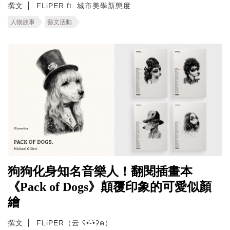
撰文
FLiPER ft. 城市美學新態度
人物故事
藝文活動
狗狗化身知名音樂人！翻閱插畫本
《Pack of Dogs》顛覆印象的可愛似顏
繪
撰文
FLiPER（云 ʕ•͡-•ʔฅ）