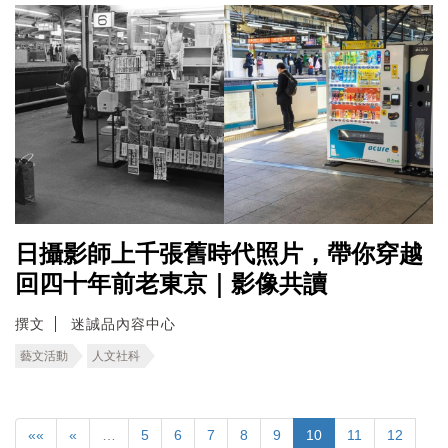
日攝影師上千張舊時代照片，帶你穿越
回四十年前老東京｜影像共讀
撰文
迷誠品內容中心
藝文活動
人文社科
««
«
…
5
6
7
8
9
10
11
12