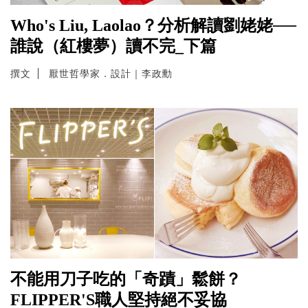
Who's Liu, Laolao？分析解讀劉姥姥──
誰說（紅樓夢）讀不完_下篇
撰文
厭世哲學家．設計｜李政勳
不能用刀子吃的「奇蹟」鬆餅？
FLIPPER'S職人堅持絕不妥協