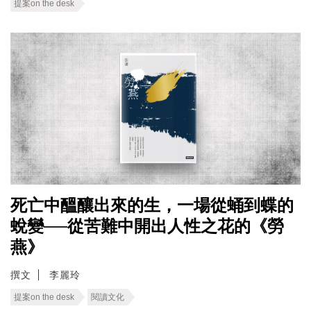
提案on the desk
死亡中醞釀出來的生，一場從蛹到蝶的
蛻變──從苦難中開出人性之花的《勞
燕》
撰文
李麗玲
提案on the desk
閱讀文化