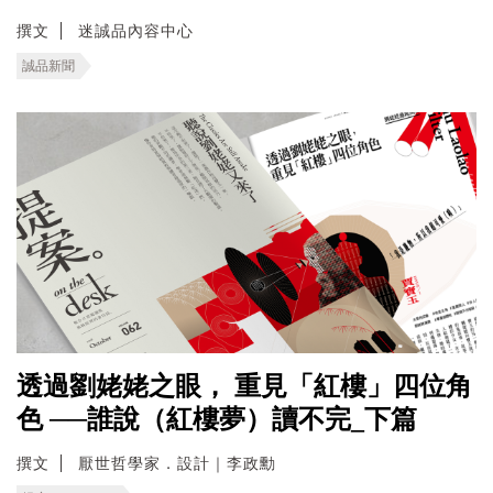
撰文
迷誠品內容中心
誠品新聞
透過劉姥姥之眼， 重見「紅樓」四位角
色 ──誰說（紅樓夢）讀不完_下篇
撰文
厭世哲學家．設計｜李政勳