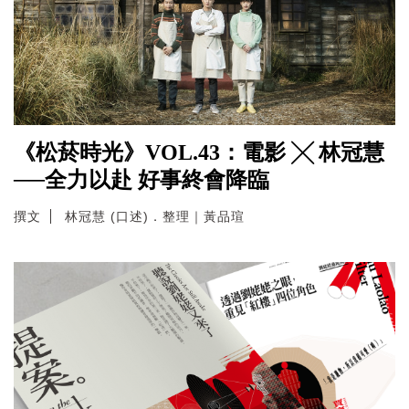
《松菸時光》VOL.43：電影 ╳ 林冠慧
──全力以赴 好事終會降臨
撰文
林冠慧 (口述)．整理｜黃品瑄