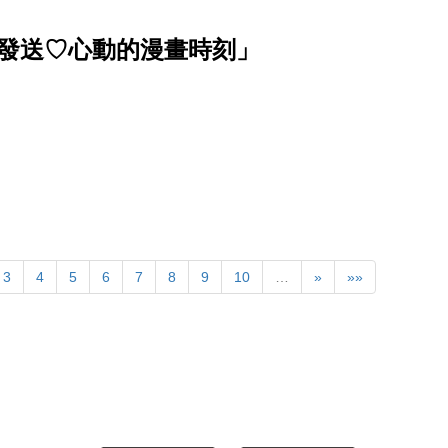
波發送♡心動的漫畫時刻」
3
4
5
6
7
8
9
10
…
»
»»