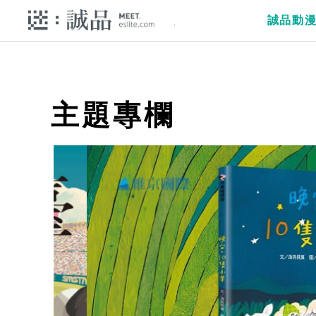
誠品動
主題專欄