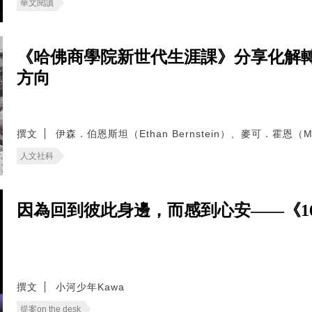
華文閱讀
《哈佛商學院新世代生涯課》分享化解
方向
撰文
伊森．伯恩斯坦（Ethan Bernstein）、麥可．霍恩（Mic
人文社科
因為回到彼此身邊，而感到心安——《166
撰文
小河少年Kawa
提案on the desk