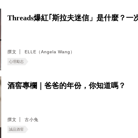
Threads爆紅｢斯拉夫迷信」是什麼
撰文
ELLE（Angela Wang）
心理勵志
酒窖專欄｜爸爸的年份，你知道嗎？
撰文
古小兔
誠品酒窖