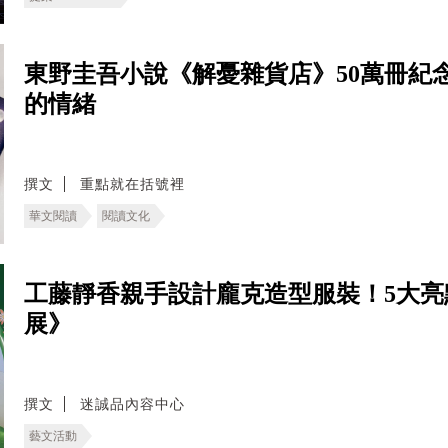
東野圭吾小說《解憂雜貨店》50萬冊紀
的情緒
撰文
重點就在括號裡
華文閱讀
閱讀文化
工藤靜香親手設計龐克造型服裝！5大亮
展》
撰文
迷誠品內容中心
藝文活動