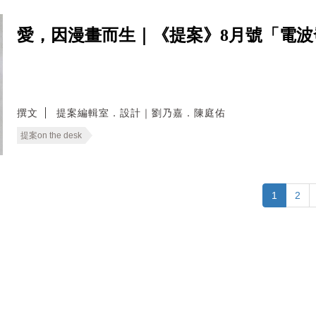
愛，因漫畫而生｜《提案》8月號「電
撰文
提案編輯室．設計｜劉乃嘉．陳庭佑
提案on the desk
1
2