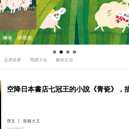
品牌故事
閱讀文化
藝術生活
空降日本書店七冠王的小說《青瓷》，
撰文
龍貓大王