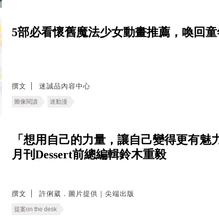
5部必看懷舊魔法少女動畫推薦，喚回童
撰文
迷誠品內容中心
圖像閱讀
迷動漫
「想用自己的力量，讓自己變得更有魅力
月刊Dessert前總編輯鈴木重毅
撰文
許俐葳．圖片提供｜尖端出版
提案on the desk