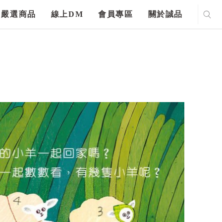
嚴選商品
線上DM
會員專區
關於誠品