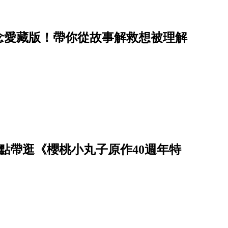
念愛藏版！帶你從故事解救想被理解
點帶逛《櫻桃小丸子原作40週年特