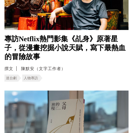
專訪Netflix熱門影集《乩身》原著星
子，從漫畫挖掘小說天賦，寫下最熱血
的冒險故事
撰文
陳默安（文字工作者）
迷台劇
人物專訪