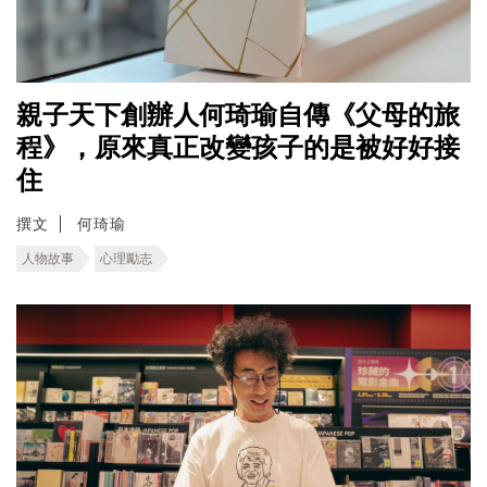
親子天下創辦人何琦瑜自傳《父母的旅
程》，原來真正改變孩子的是被好好接
住
撰文
何琦瑜
人物故事
心理勵志