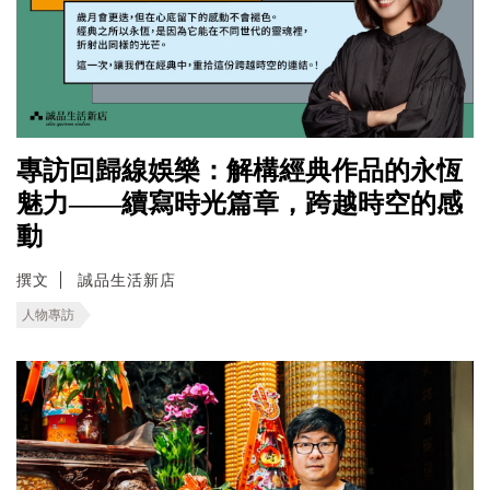
專訪回歸線娛樂：解構經典作品的永恆
魅力——續寫時光篇章，跨越時空的感
動
撰文
誠品生活新店
人物專訪