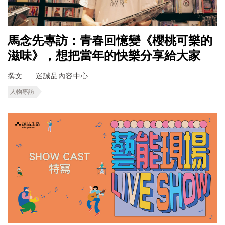
馬念先專訪：青春回憶變《櫻桃可樂的
滋味》，想把當年的快樂分享給大家
撰文
迷誠品內容中心
人物專訪