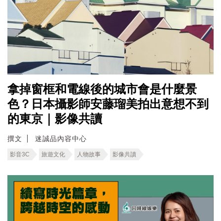
拿掉窗框和電線後的城市會是什麼景
色？日本攝影師安藤瑠美拍出意想不到
的東京｜影像共讀
撰文
迷誠品內容中心
影音3C
旅遊文化
人物故事
影像共讀