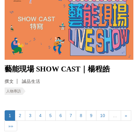
藝能現場 SHOW CAST｜楊程皓
撰文
誠品生活
人物專訪
1
2
3
4
5
6
7
8
9
10
…
»
»»