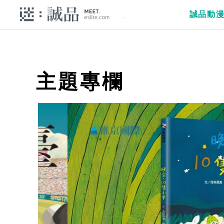
誠品動
主題專欄