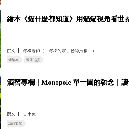
繪本《貓什麼都知道》用貓貓視角看世
撰文
檸檬老師（「檸檬的家」粉絲頁板主）
迷繪本
圖像閱讀
酒窖專欄｜Monopole 單一園的執念
撰文
古小兔
誠品酒窖