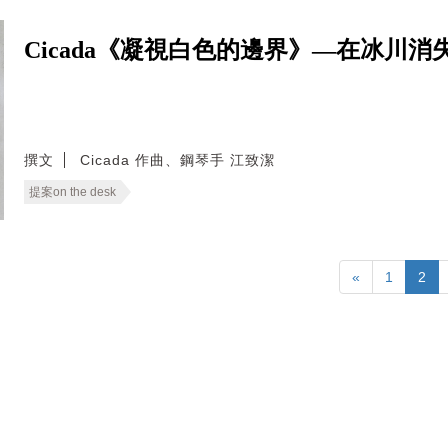
Cicada《凝視白色的邊界》—在冰川
撰文
Cicada 作曲、鋼琴手 江致潔
提案on the desk
«
1
2