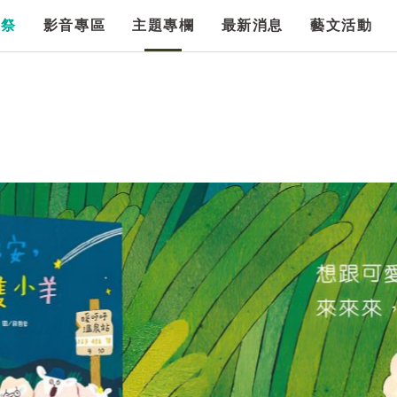
漫祭
影音專區
主題專欄
最新消息
藝文活動