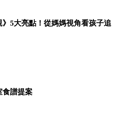
親》5大亮點！從媽媽視角看孩子追
室食譜提案