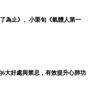
恤乾了為止》、小栗旬《氣體人第一
的6大好處與禁忌，有效提升心肺功