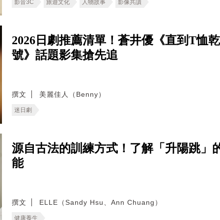
影音3C
旅遊文化
人物故事
影像共讀
2026日劇推薦清單！蒼井優《直到T
號》話題影集搶先追
撰文
美麗佳人（Benny）
迷日劇
源自古法的訓練方式！了解「升陽跳」
能
撰文
ELLE（Sandy Hsu、Ann Chuang）
健康養生