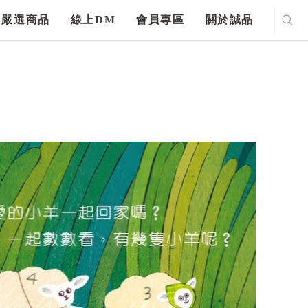
嚴選商品
線上DM
會員專區
關於誠品