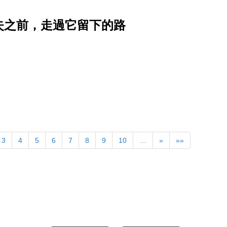
消失之前，走過它留下的路
3
4
5
6
7
8
9
10
…
»
»»