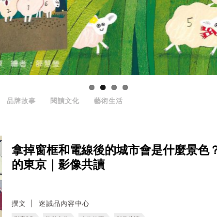
品牌故事
閱讀文化
藝術生活
拿掉窗框和電線後的城市會是什麼景色
的東京｜影像共讀
撰文
迷誠品內容中心