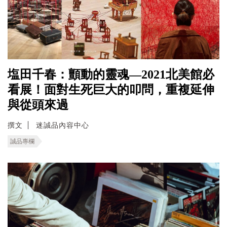
塩田千春：顫動的靈魂—2021北美館必
看展！面對生死巨大的叩問，重複延伸
與從頭來過
撰文
迷誠品內容中心
誠品專欄