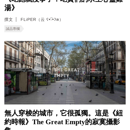
湯》
撰文
FLiPER（云 ʕ•͡-•ʔฅ）
誠品專欄
無人穿梭的城市，它很孤獨。這是《紐
約時報》The Great Empty的寂寞攝影