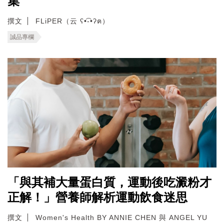
集
撰文
FLiPER（云 ʕ•͡-•ʔฅ）
誠品專欄
「與其補大量蛋白質，運動後吃澱粉才
正解！」營養師解析運動飲食迷思
撰文
Women's Health BY ANNIE CHEN 與 ANGEL YU