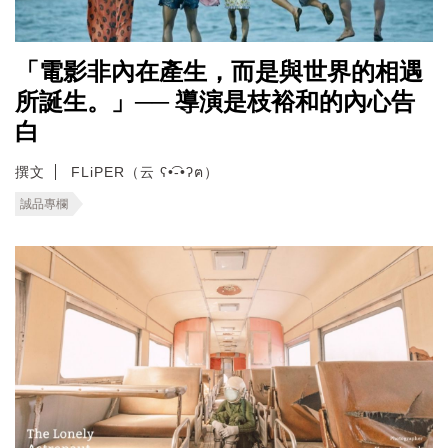
「電影非內在產生，而是與世界的相遇
所誕生。」── 導演是枝裕和的內心告
白
撰文
FLiPER（云 ʕ•͡-•ʔฅ）
誠品專欄