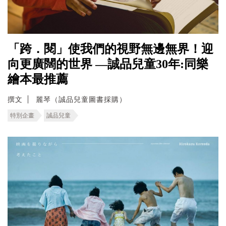
「跨．閱」使我們的視野無邊無界！迎
向更廣闊的世界 —誠品兒童30年:同樂
繪本最推薦
撰文
麗琴（誠品兒童圖書採購）
特別企畫
誠品兒童