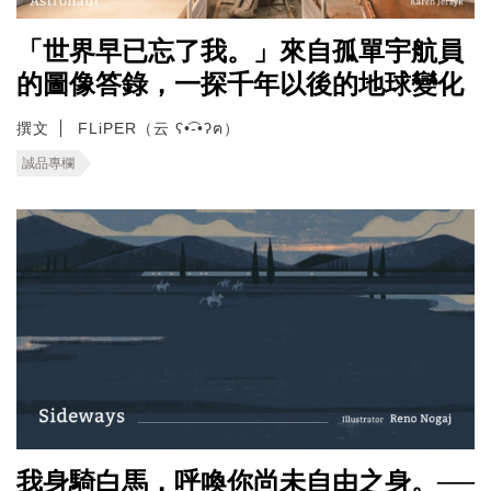
「世界早已忘了我。」來自孤單宇航員
的圖像答錄，一探千年以後的地球變化
撰文
FLiPER（云 ʕ•͡-•ʔฅ）
誠品專欄
我身騎白馬，呼喚你尚未自由之身。──