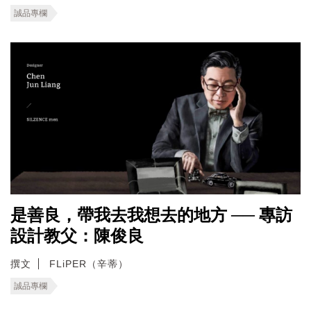
誠品專欄
是善良，帶我去我想去的地方 ── 專訪
設計教父：陳俊良
撰文
FLiPER（辛蒂）
誠品專欄