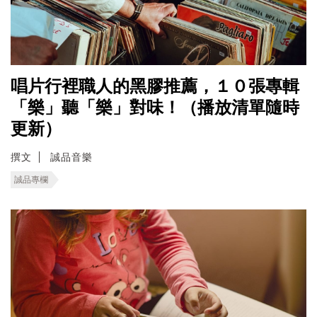
唱片行裡職人的黑膠推薦，１０張專輯
「樂」聽「樂」對味！（播放清單隨時
更新）
撰文
誠品音樂
誠品專欄