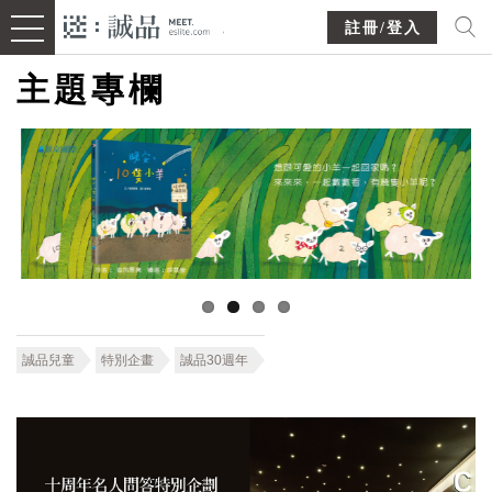
註冊/登入
主題專欄
誠品兒童
特別企畫
誠品30週年