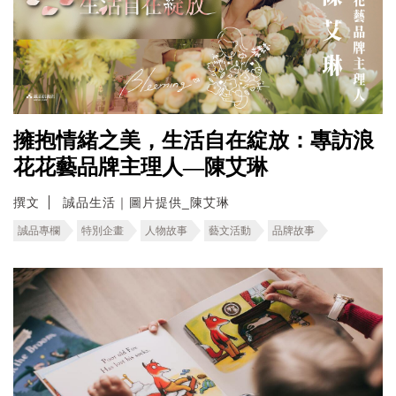
擁抱情緒之美，生活自在綻放：專訪浪
花花藝品牌主理人—陳艾琳
撰文
誠品生活｜圖片提供_陳艾琳
誠品專欄
特別企畫
人物故事
藝文活動
品牌故事