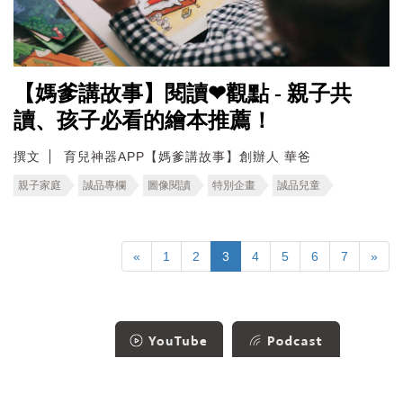
【媽爹講故事】閱讀❤觀點 - 親子共
讀、孩子必看的繪本推薦！
撰文
育兒神器APP【媽爹講故事】創辦人 華爸
親子家庭
誠品專欄
圖像閱讀
特別企畫
誠品兒童
«
1
2
3
4
5
6
7
»