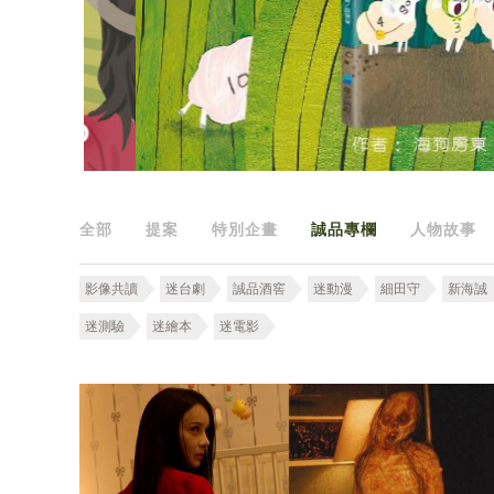
全部
提案
特別企畫
誠品專欄
人物故事
影像共讀
迷台劇
誠品酒窖
迷動漫
細田守
新海誠
迷測驗
迷繪本
迷電影