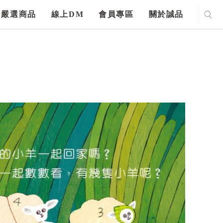
嚴選商品
線上DM
會員專區
關於誠品