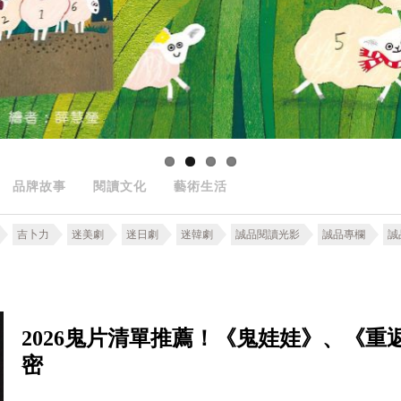
品牌故事
閱讀文化
藝術生活
吉卜力
迷美劇
迷日劇
迷韓劇
誠品閱讀光影
誠品專欄
誠
2026鬼片清單推薦！《鬼娃娃》、《
密