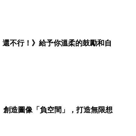
，還不行！》給予你溫柔的鼓勵和自
sen）創造圖像「負空間」，打造無限想