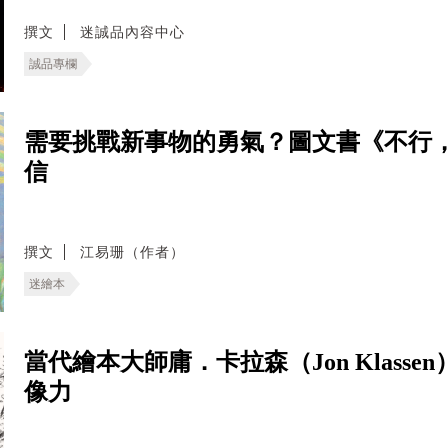
撰文
迷誠品內容中心
誠品專欄
需要挑戰新事物的勇氣？圖文書《不行
信
撰文
江易珊（作者）
迷繪本
當代繪本大師庸．卡拉森（Jon Klas
像力