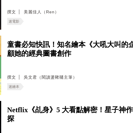
撰文
美麗佳人（Ren）
迷電影
童書必知快訊！知名繪本《大吼大叫的
顧她的經典圖書創作
撰文
吳文君（閱讀盪鞦韆主筆）
迷繪本
Netflix《乩身》5 大看點解密！星
探