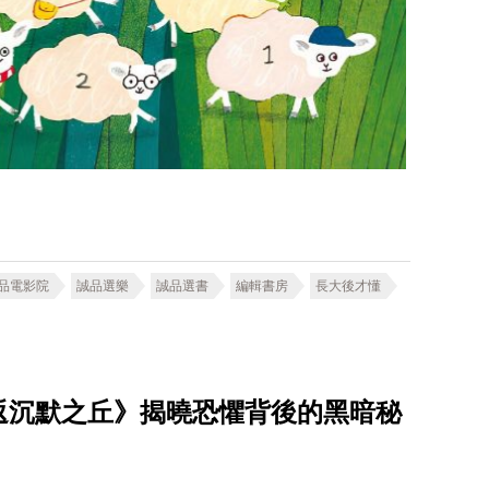
品電影院
誠品選樂
誠品選書
編輯書房
長大後才懂
重返沉默之丘》揭曉恐懼背後的黑暗秘