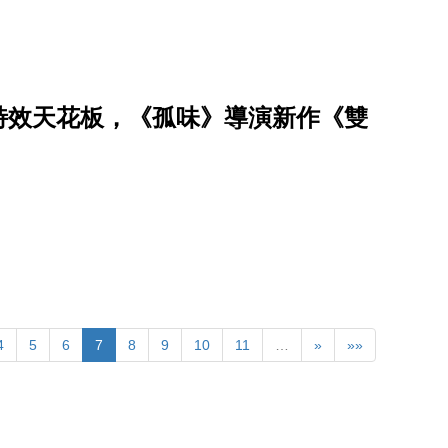
造特效天花板，《孤味》導演新作《雙
4
5
6
7
8
9
10
11
…
»
»»