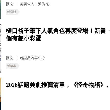
撰文
美麗佳人（派脆克）
迷電影
樋口裕子筆下人氣角色再度登場！新書《G
個有趣小彩蛋
撰文
迷誠品內容中心
迷繪本
2026話題美劇推薦清單，《怪奇物語