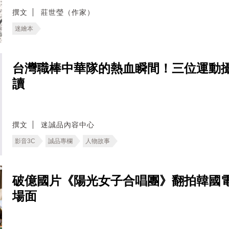
撰文
莊世瑩（作家）
迷繪本
台灣職棒中華隊的熱血瞬間！三位運動
讀
撰文
迷誠品內容中心
影音3C
誠品專欄
人物故事
破億國片《陽光女子合唱團》翻拍韓國
場面