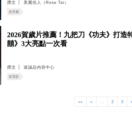
撰文
美麗佳人（Rose Tai）
迷美劇
2026賀歲片推薦！九把刀《功夫》打
囍》3大亮點一次看
撰文
迷誠品內容中心
迷電影
««
«
…
2
3