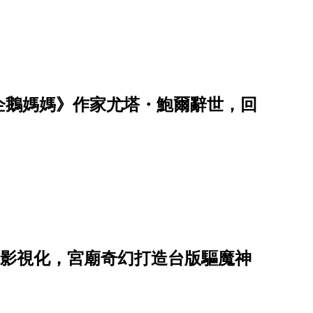
企鵝媽媽》作家尤塔・鮑爾辭世，回
子神作影視化，宮廟奇幻打造台版驅魔神