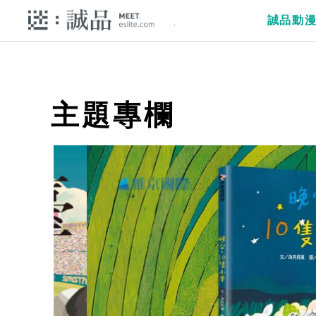
誠品動
主題專欄