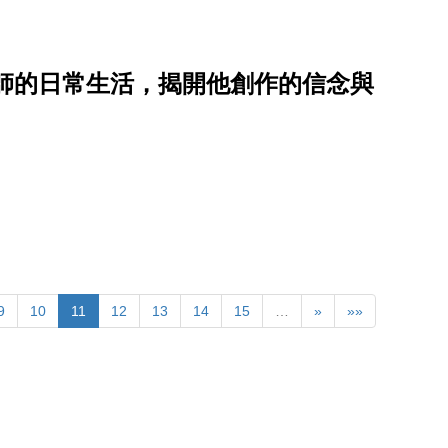
師的日常生活，揭開他創作的信念與
9
10
11
12
13
14
15
…
»
»»