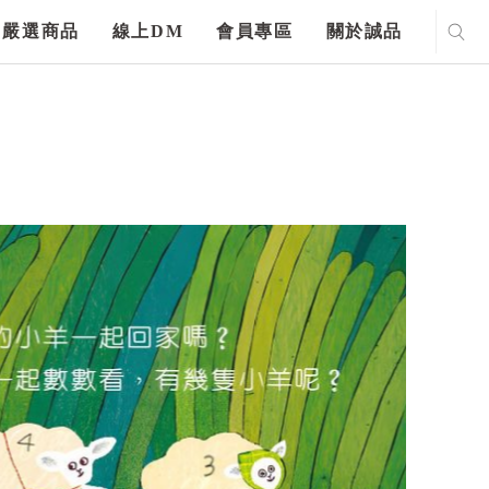
嚴選商品
線上DM
會員專區
關於誠品