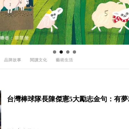
品牌故事
閱讀文化
藝術生活
台灣棒球隊長陳傑憲5大勵志金句：有