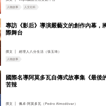
人物故事
人文社科
專訪《影后》導演嚴藝文的創作內幕，
際舞台
撰文
經理人八分生活（張玉琦）
人物故事
國際名導阿莫多瓦自傳式故事集《最後
苦辣
撰文
佩卓‧阿莫多瓦（Pedro Almodóvar）