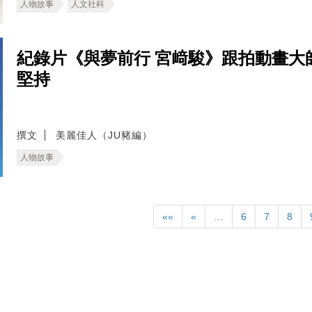
人物故事
人文社科
紀錄片《與夢前行 宮﨑駿》跟拍動畫大
堅持
撰文
美麗佳人（JU豬編）
人物故事
««
«
…
6
7
8