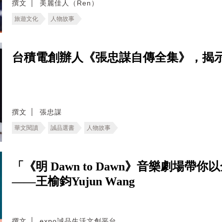
撰文
美麗佳人（Ren）
旅遊文化
人物故事
台積電創辦人《張忠謀自傳全集》，揭
撰文
張忠謀
華文閱讀
誠品選書
人物故事
「《明 Dawn to Dawn》音樂劇場
——王榆鈞Yujun Wang
撰文
expo誠品生活文創平台