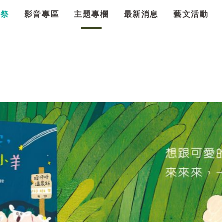
漫祭
影音專區
主題專欄
最新消息
藝文活動