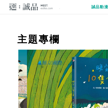
誠品動
主題專欄