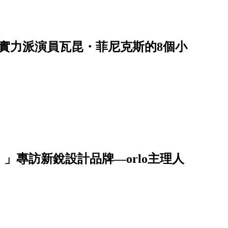
就實力派演員瓦昆・菲尼克斯的8個小
」專訪新銳設計品牌—orlo主理人