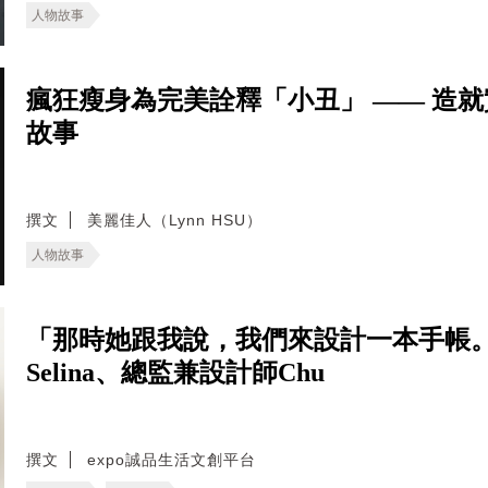
人物故事
瘋狂瘦身為完美詮釋「小丑」 —— 造
故事
撰文
美麗佳人（Lynn HSU）
人物故事
「那時她跟我說，我們來設計一本手帳。
Selina、總監兼設計師Chu
撰文
expo誠品生活文創平台