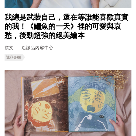
我總是武裝自己，還在等誰能喜歡真實
的我！《鱷魚的一天》裡的可愛與哀
愁，後勁超強的絕美繪本
撰文
迷誠品內容中心
誠品專欄