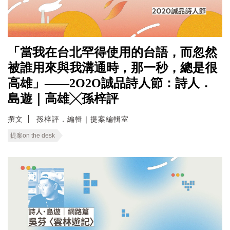
「當我在台北罕得使用的台語，而忽然
被誰用來與我溝通時，那一秒，總是很
高雄」——2O2O誠品詩人節：詩人．
島遊｜高雄╳孫梓評
撰文
孫梓評．編輯｜提案編輯室
提案on the desk