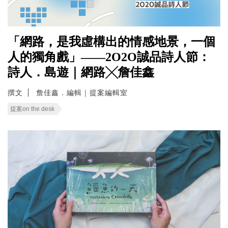
「網路，是我虛構出的情感地景，一個
人的獨角戲」——2O2O誠品詩人節：
詩人．島遊｜網路╳詹佳鑫
撰文
詹佳鑫．編輯｜提案編輯室
提案on the desk