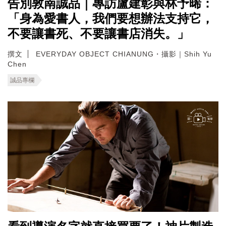
告別敦南誠品｜專訪盧建彰與林予晞：
「身為愛書人，我們要想辦法支持它，
不要讓書死、不要讓書店消失。」
撰文
EVERYDAY OBJECT CHIANUNG・攝影｜Shih Yu
Chen
誠品專欄