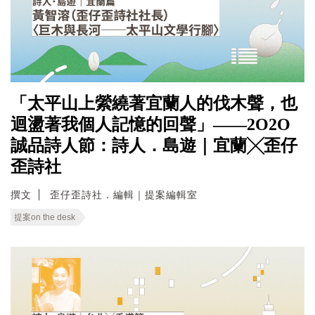
「太平山上縈繞著宜蘭人的伐木聲，也
迴盪著我個人記憶的回聲」——2O2O
誠品詩人節：詩人．島遊｜宜蘭╳歪仔
歪詩社
撰文
歪仔歪詩社．編輯｜提案編輯室
提案on the desk