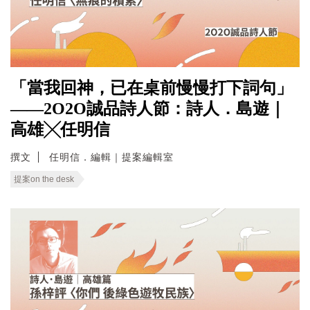
「當我回神，已在桌前慢慢打下詞句」
——2O2O誠品詩人節：詩人．島遊｜
高雄╳任明信
撰文
任明信．編輯｜提案編輯室
提案on the desk