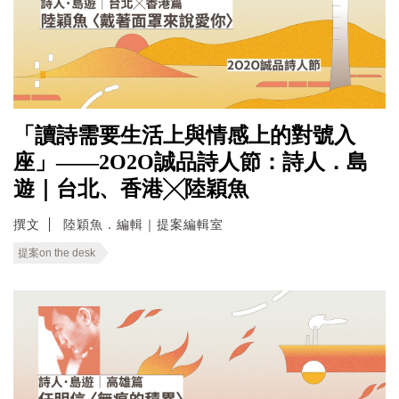
「讀詩需要生活上與情感上的對號入
座」——2O2O誠品詩人節：詩人．島
遊｜台北、香港╳陸穎魚
撰文
陸穎魚．編輯｜提案編輯室
提案on the desk