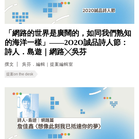
「網路的世界是廣闊的，如同我們熟知
的海洋一樣」——2O2O誠品詩人節：
詩人．島遊｜網路╳吳芬
撰文
吳芬．編輯｜提案編輯室
提案on the desk