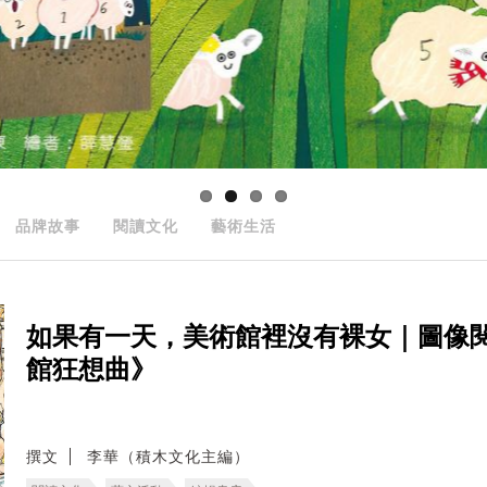
品牌故事
閱讀文化
藝術生活
如果有一天，美術館裡沒有裸女｜圖像
館狂想曲》
撰文
李華（積木文化主編）