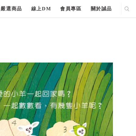
嚴選商品
線上DM
會員專區
關於誠品