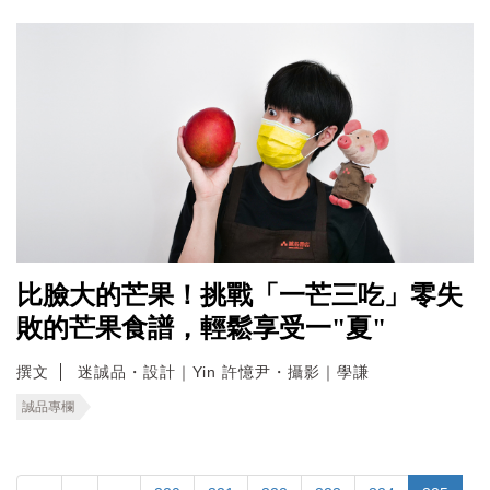
比臉大的芒果！挑戰「一芒三吃」零失
敗的芒果食譜，輕鬆享受一"夏"
撰文
迷誠品・設計｜Yin 許憶尹・攝影｜學謙
誠品專欄