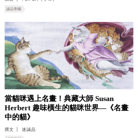
誠品專欄
當貓咪遇上名畫！典藏大師 Susan
Herbert 趣味橫生的貓咪世界—《名畫
中的貓》
撰文
迷誠品