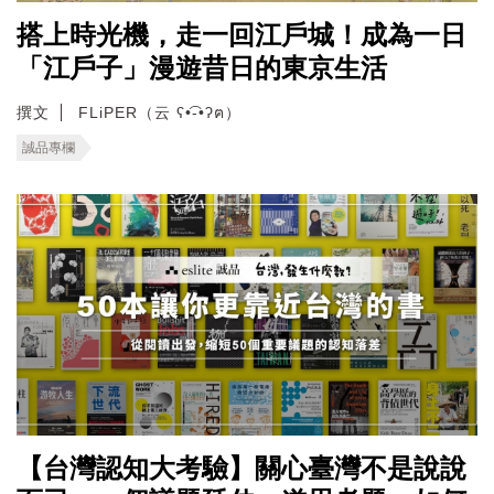
搭上時光機，走一回江戶城！成為一日
「江戶子」漫遊昔日的東京生活
撰文
FLiPER（云 ʕ•͡-•ʔฅ）
誠品專欄
【台灣認知大考驗】關心臺灣不是說說