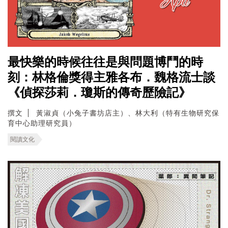
最快樂的時候往往是與問題博鬥的時
刻：林格倫獎得主雅各布．魏格流士談
《偵探莎莉．瓊斯的傳奇歷險記》
撰文
黃淑貞（小兔子書坊店主）、林大利（特有生物研究保
育中心助理研究員）
閱讀文化