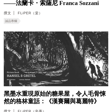
——法蘭卡・索薩尼 Franca Sozzani
撰文
FLiPER（棠）
誠品專欄
黑墨水重現原始的糖果屋，令人毛骨悚
然的格林童話：《漢賽爾與葛麗特》
撰文
FLiPER（辛蒂）