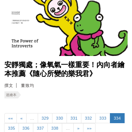
安靜獨處；像氧氣一樣重要！內向者繪
本推薦《隨心所變的樂我君》
撰文
董致均
迷繪本
««
«
…
329
330
331
332
333
334
335
336
337
338
…
»
»»