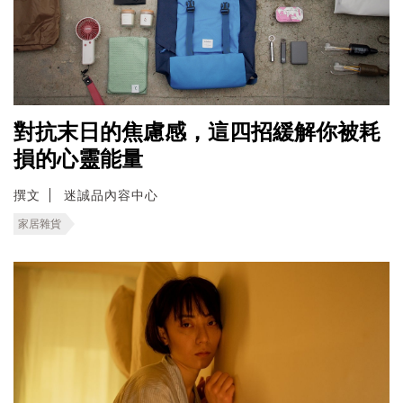
對抗末日的焦慮感，這四招緩解你被耗
損的心靈能量
撰文
迷誠品內容中心
家居雜貨