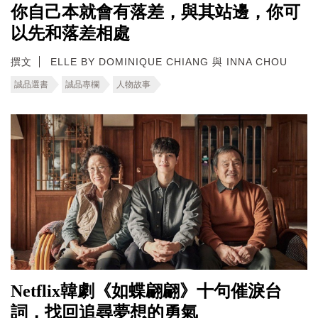
你自己本就會有落差，與其站邊，你可
以先和落差相處
撰文
ELLE BY DOMINIQUE CHIANG 與 INNA CHOU
誠品選書
誠品專欄
人物故事
Netflix韓劇《如蝶翩翩》十句催淚台
詞，找回追尋夢想的勇氣