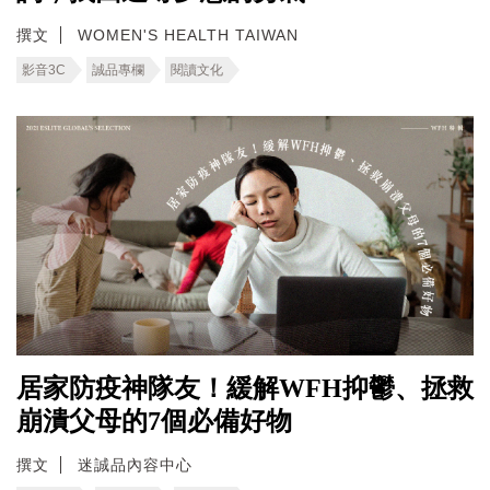
撰文
WOMEN'S HEALTH TAIWAN
影音3C
誠品專欄
閱讀文化
居家防疫神隊友！緩解WFH抑鬱、拯救
崩潰父母的7個必備好物
撰文
迷誠品內容中心