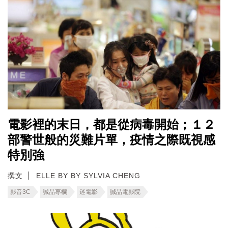
電影裡的末日，都是從病毒開始；１２
部警世般的災難片單，疫情之際既視感
特別強
撰文
ELLE BY BY SYLVIA CHENG
影音3C
誠品專欄
迷電影
誠品電影院