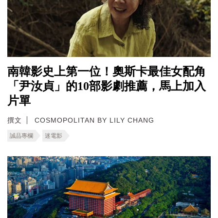
南韓影史上第一位！奧斯卡最佳女配角
「尹汝貞」的10部影劇推薦，馬上加入
片單
撰文
COSMOPOLITAN BY LILY CHANG
誠品專欄
迷電影