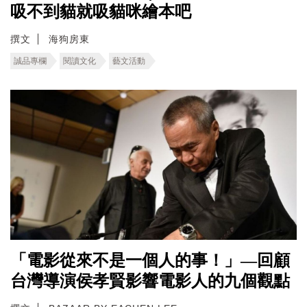
吸不到貓就吸貓咪繪本吧
撰文
海狗房東
誠品專欄
閱讀文化
藝文活動
「電影從來不是一個人的事！」—回顧
台灣導演侯孝賢影響電影人的九個觀點