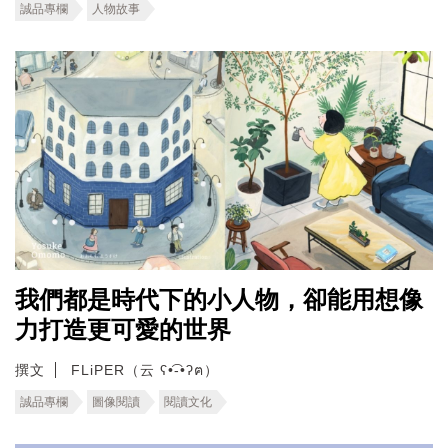
誠品專欄
人物故事
我們都是時代下的小人物，卻能用想像
力打造更可愛的世界
撰文
FLiPER（云 ʕ•͡-•ʔฅ）
誠品專欄
圖像閱讀
閱讀文化