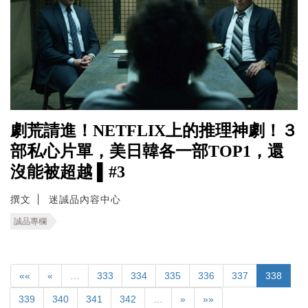
劇荒請進！NETFLIX上的推理神劇！３
部私心片單，美日韓各一部TOP1，還
沒能被超越 ▌#3
撰文
迷誠品內容中心
誠品專欄
««
«
…
333
334
335
336
337
338
339
340
341
342
…
»
»»