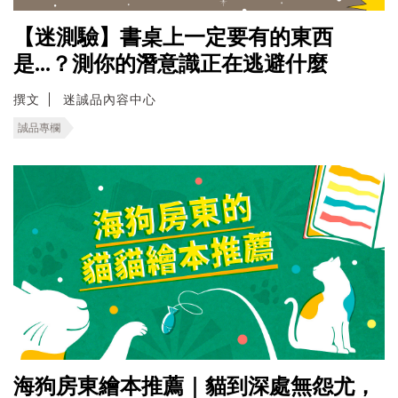
【迷測驗】書桌上一定要有的東西
是...？測你的潛意識正在逃避什麼
撰文
迷誠品內容中心
誠品專欄
海狗房東繪本推薦｜貓到深處無怨尤，