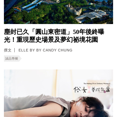
塵封已久「圓山東密道」50年後終曝
光！重現歷史場景及夢幻祕境花園
撰文
ELLE BY BY CANDY CHUNG
誠品專欄