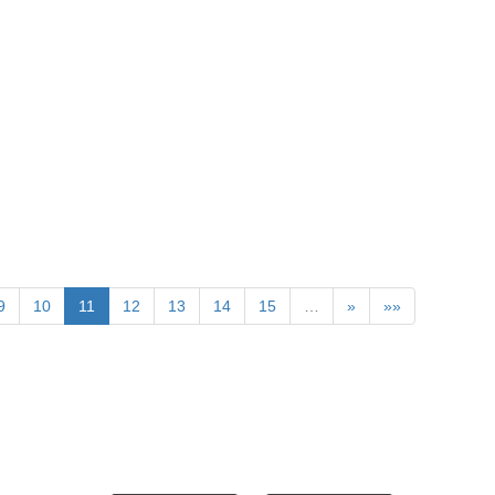
9
10
11
12
13
14
15
…
»
»»