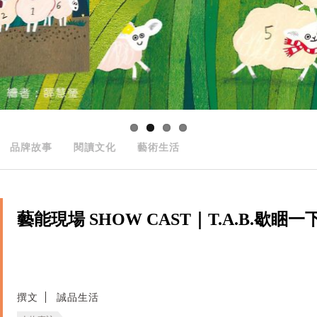
品牌故事
閱讀文化
藝術生活
藝能現場 SHOW CAST｜T.A.B.歇睏一
撰文
誠品生活