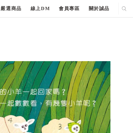
嚴選商品
線上DM
會員專區
關於誠品