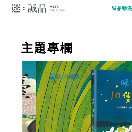
誠品動
主題專欄