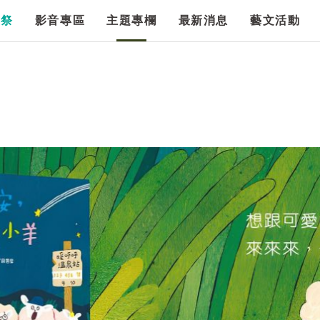
漫祭
影音專區
主題專欄
最新消息
藝文活動