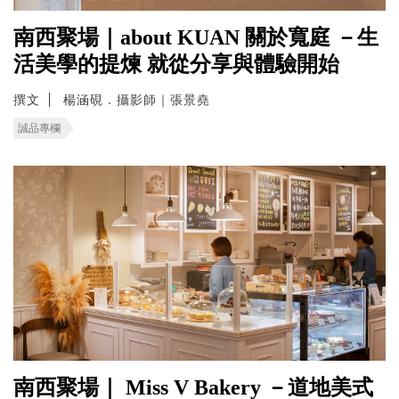
南西聚場｜about KUAN 關於寬庭 －生
活美學的提煉 就從分享與體驗開始
撰文
楊涵硯．攝影師｜張景堯
誠品專欄
南西聚場｜ Miss V Bakery －道地美式