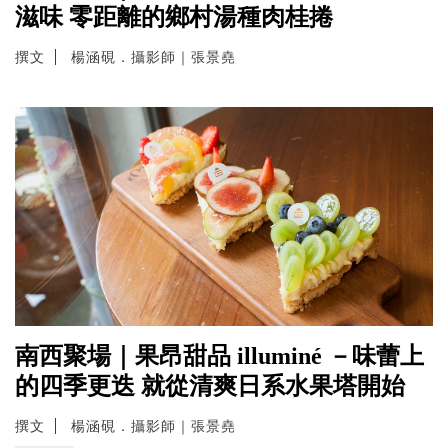
滋味 零距離的鄉村湯種肉桂捲
撰文
楊涵硯．攝影師｜張景堯
南西聚場｜果昂甜品 illuminé －味蕾上
的四季更迭 就從清爽日系水果塔開始
撰文
楊涵硯．攝影師｜張景堯