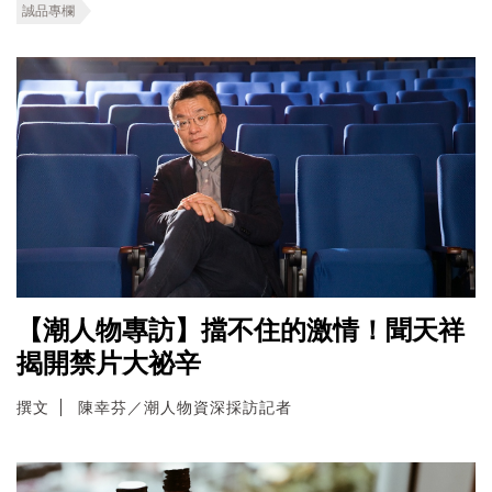
誠品專欄
【潮人物專訪】擋不住的激情！聞天祥
揭開禁片大祕辛
撰文
陳幸芬／潮人物資深採訪記者