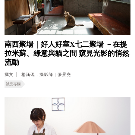
南西聚場｜好人好室X七二聚場 －在提
拉米蘇、綠意與貓之間 窺見光影的悄然
流動
撰文
楊涵硯．攝影師｜張景堯
誠品專欄