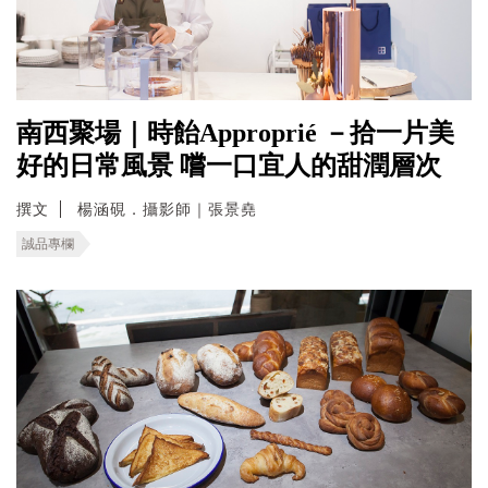
南西聚場｜時飴Approprié －拾一片美
好的日常風景 嚐一口宜人的甜潤層次
撰文
楊涵硯．攝影師｜張景堯
誠品專欄