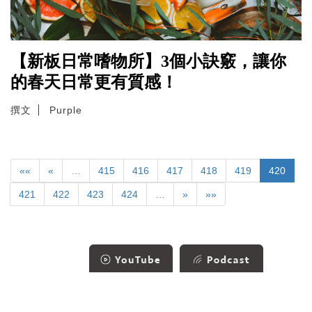
【新板日常嗜物所】3個小訣竅，讓你
的春天日常更有質感！
撰文
Purple
««
«
…
415
416
417
418
419
420
421
422
423
424
…
»
»»