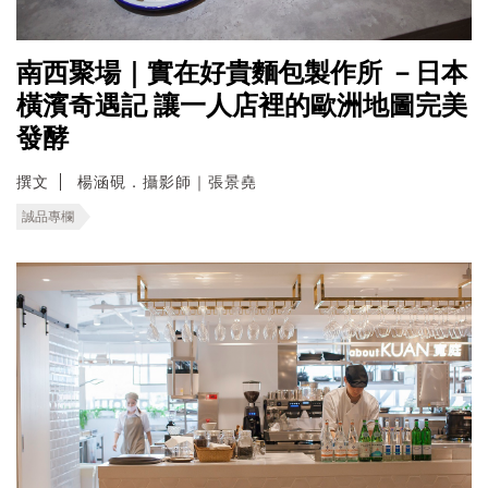
南西聚場｜實在好貴麵包製作所 －日本
橫濱奇遇記 讓一人店裡的歐洲地圖完美
發酵
撰文
楊涵硯．攝影師｜張景堯
誠品專欄