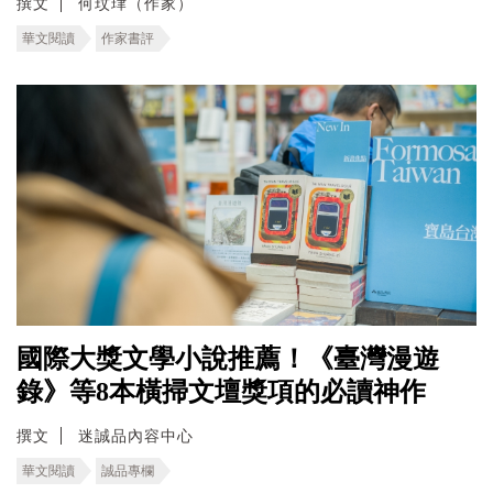
撰文
何玟珒（作家）
華文閱讀
作家書評
國際大獎文學小說推薦！《臺灣漫遊
錄》等8本橫掃文壇獎項的必讀神作
撰文
迷誠品內容中心
華文閱讀
誠品專欄