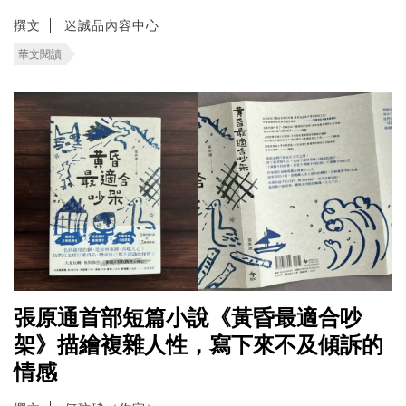
撰文
迷誠品內容中心
華文閱讀
張原通首部短篇小說《黃昏最適合吵
架》描繪複雜人性，寫下來不及傾訴的
情感