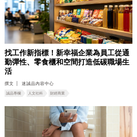
找工作新指標！新幸福企業為員工從通
勤彈性、零食櫃和空間打造低碳職場生
活
撰文
迷誠品內容中心
誠品專欄
人文社科
財經商業