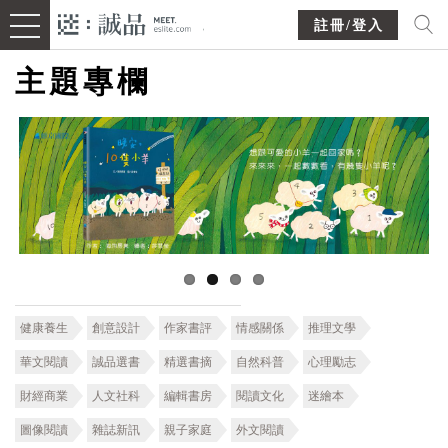
註冊/登入
主題專欄
健康養生
創意設計
作家書評
情感關係
推理文學
華文閱讀
誠品選書
精選書摘
自然科普
心理勵志
財經商業
人文社科
編輯書房
閱讀文化
迷繪本
圖像閱讀
雜誌新訊
親子家庭
外文閱讀