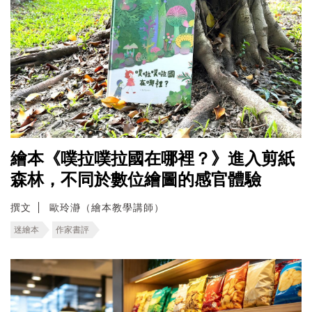
繪本《噗拉噗拉國在哪裡？》進入剪紙
森林，不同於數位繪圖的感官體驗
撰文
歐玲瀞（繪本教學講師）
迷繪本
作家書評