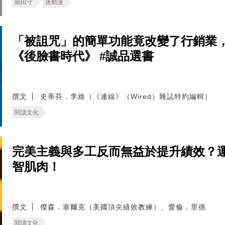
細田守
迷動漫
「被詛咒」的簡單功能竟改變了行銷業
《後臉書時代》 #誠品選書
撰文
史蒂芬．李維（《連線》（Wired）雜誌特約編輯）
閱讀文化
完美主義與多工反而無益於提升績效？
智肌肉！
撰文
傑森．塞爾克（美國頂尖績效教練）、愛倫．里德
閱讀文化