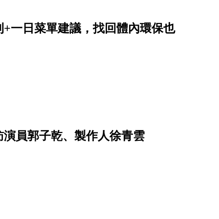
則+一日菜單建議，找回體內環保也
訪演員郭子乾、製作人徐青雲