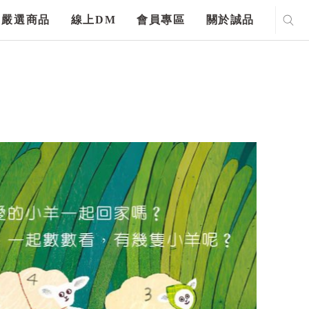
嚴選商品
線上DM
會員專區
關於誠品