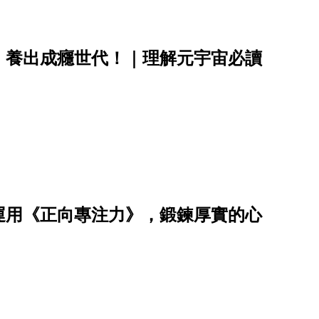
，養出成癮世代！｜理解元宇宙必讀
運用《正向專注力》，鍛鍊厚實的心