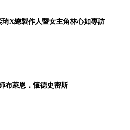
奕琦X總製作人暨女主角林心如專訪
師布萊恩．懷德史密斯