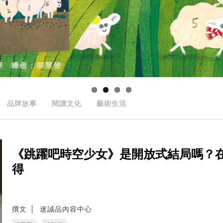
品牌故事
閱讀文化
藝術生活
《跳躍吧時空少女》是開放式結局嗎？
得
撰文
迷誠品內容中心