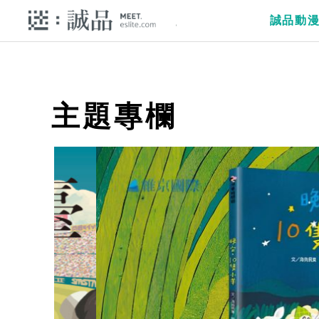
誠品動
主題專欄