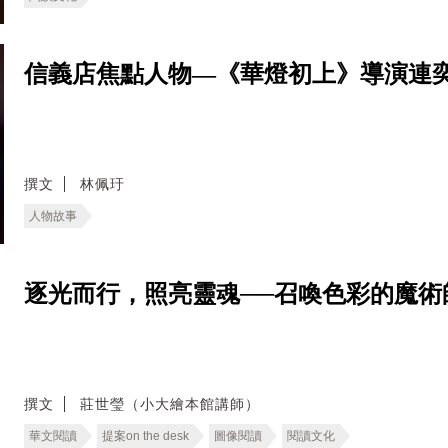
信義店焦點人物—《華燈初上》導演連
撰文
林佩玗
人物故事
逐光而行，照亮靈魂──召喚色彩的魔術
撰文
莊世瑩（小大繪本館講師）
華文閱讀
提案on the desk
圖像閱讀
閱讀文化