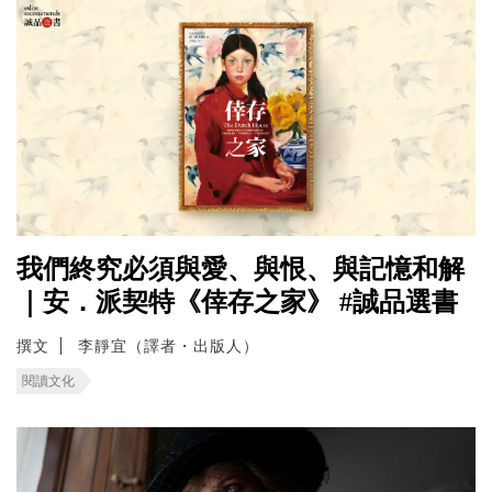
我們終究必須與愛、與恨、與記憶和解
｜安．派契特《倖存之家》 #誠品選書
撰文
李靜宜（譯者・出版人）
閱讀文化