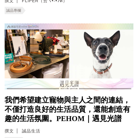
撰文
FLiPER（云 ʕ•͡-•ʔฅ）
誠品專欄
我們希望建立寵物與主人之間的連結，
不僅打造良好的生活品質，還能創造有
趣的生活氛圍。PEHOM｜遇見光譜
撰文
誠品生活