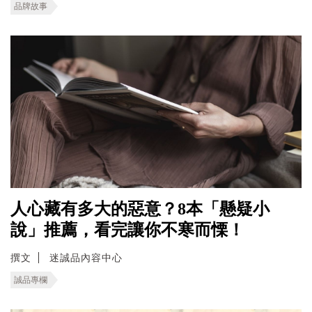
品牌故事
人心藏有多大的惡意？8本「懸疑小
說」推薦，看完讓你不寒而慄！
撰文
迷誠品內容中心
誠品專欄