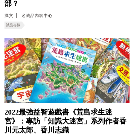
部？
撰文
迷誠品內容中心
誠品專欄
2022最強益智遊戲書《荒島求生迷
宮》：專訪「知識大迷宮」系列作者香
川元太郎、香川志織