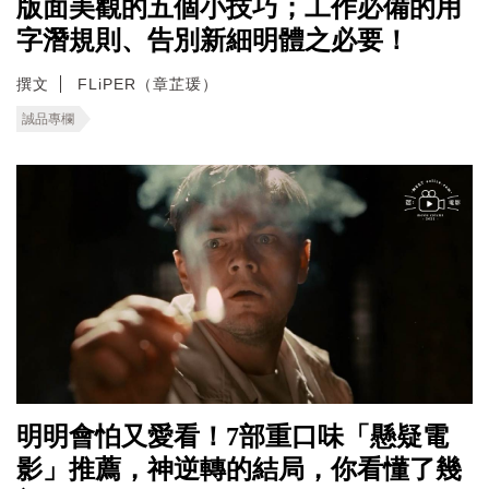
版面美觀的五個小技巧；工作必備的用
字潛規則、告別新細明體之必要！
撰文
FLiPER（章芷瑗）
誠品專欄
明明會怕又愛看！7部重口味「懸疑電
影」推薦，神逆轉的結局，你看懂了幾