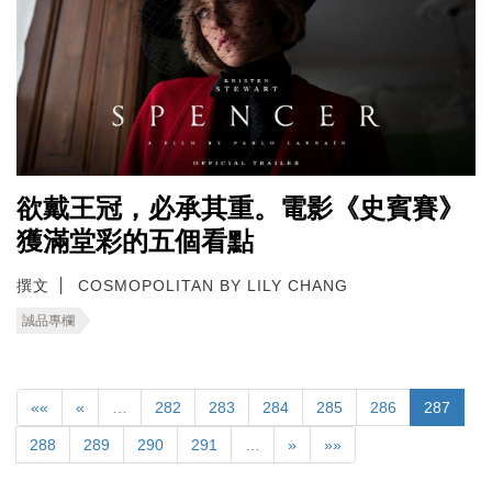
欲戴王冠，必承其重。電影《史賓賽》
獲滿堂彩的五個看點
撰文
COSMOPOLITAN BY LILY CHANG
誠品專欄
««
«
…
282
283
284
285
286
287
288
289
290
291
…
»
»»