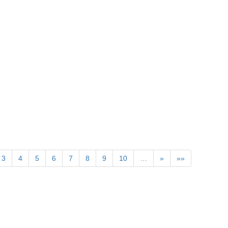
》
3
4
5
6
7
8
9
10
…
»
»»