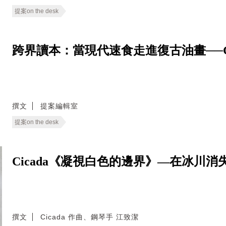
提案on the desk
跨界讀本：當現代速食走進復古油畫──Good E
撰文
提案編輯室
提案on the desk
Cicada《凝視白色的邊界》—在冰川
撰文
Cicada 作曲、鋼琴手 江致潔