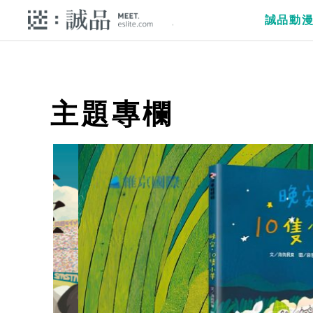
誠品動
主題專欄