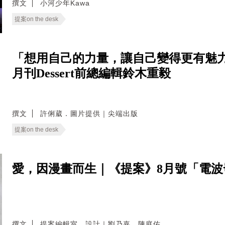
撰文
小河少年Kawa
提案on the desk
「想用自己的力量，讓自己變得更有魅力
月刊Dessert前總編輯鈴木重毅
撰文
許俐葳．圖片提供｜尖端出版
提案on the desk
愛，因漫畫而生｜《提案》8月號「電
撰文
提案編輯室．設計｜劉乃嘉．陳庭佑