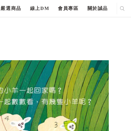
嚴選商品
線上DM
會員專區
關於誠品