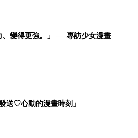
、變得更強。」 ──專訪少女漫畫
波發送♡心動的漫畫時刻」