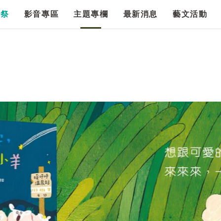
漫祭
影音專區
主題專欄
最新消息
藝文活動