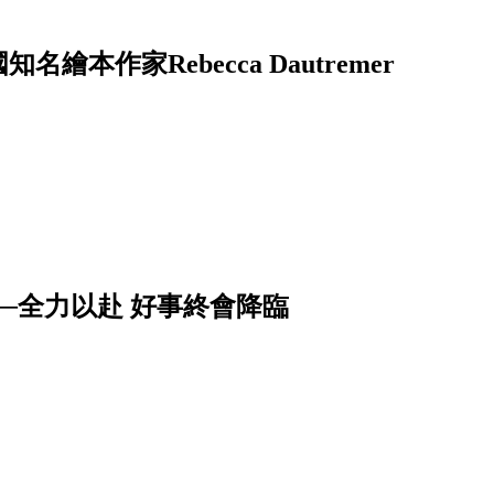
──法國知名繪本作家Rebecca Dautremer
──全力以赴 好事終會降臨