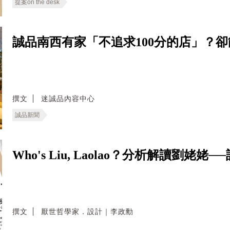
提案on the desk
誠品南西有家「不追求100分的店」？
撰文
迷誠品內容中心
誠品新聞
Who's Liu, Laolao？分析解讀劉
撰文
厭世哲學家．設計｜李政勳