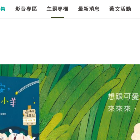
漫祭
影音專區
主題專欄
最新消息
藝文活動