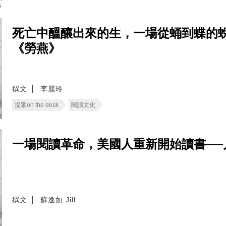
死亡中醞釀出來的生，一場從蛹到蝶的
《勞燕》
撰文
李麗玲
提案on the desk
閱讀文化
一場閱讀革命，美國人重新開始讀書──
撰文
蘇逸如 Jill