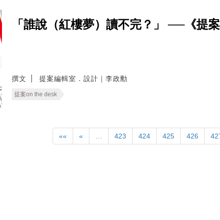
「誰說（紅樓夢）讀不完？」 ──《提
撰文
提案編輯室．設計｜李政勳
提案on the desk
««
«
…
423
424
425
426
42