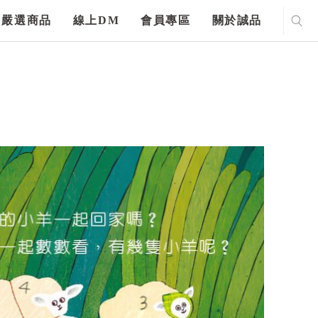
嚴選商品
線上DM
會員專區
關於誠品