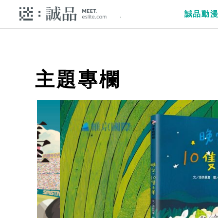
誠品動
主題專欄