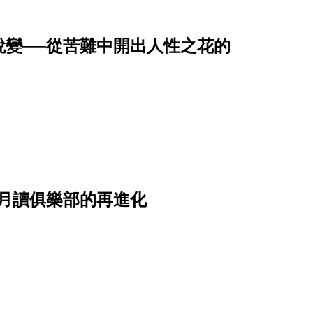
蛻變──從苦難中開出人性之花的
月讀俱樂部的再進化