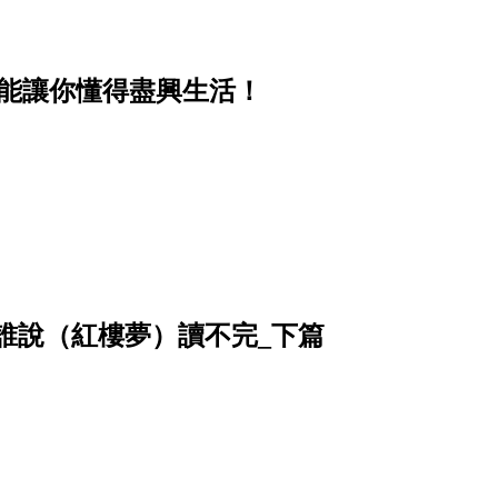
卻能讓你懂得盡興生活！
姥姥──誰說（紅樓夢）讀不完_下篇