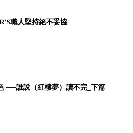
R'S職人堅持絕不妥協
 ──誰說（紅樓夢）讀不完_下篇