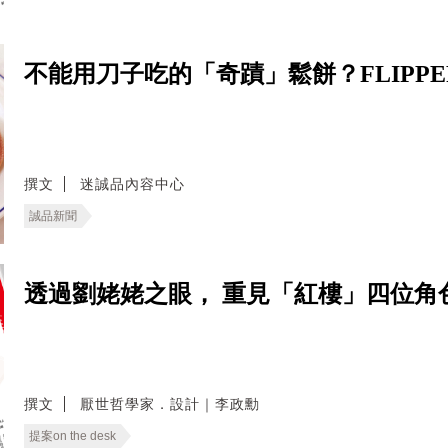
不能用刀子吃的「奇蹟」鬆餅？FLIPPE
撰文
迷誠品內容中心
誠品新聞
透過劉姥姥之眼， 重見「紅樓」四位角色
撰文
厭世哲學家．設計｜李政勳
提案on the desk