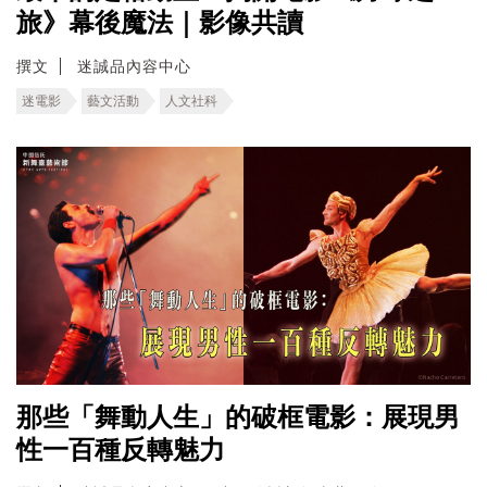
旅》幕後魔法｜影像共讀
撰文
迷誠品內容中心
迷電影
藝文活動
人文社科
那些「舞動人生」的破框電影：展現男
性一百種反轉魅力