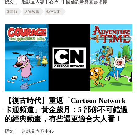
撰文
迷誠品內容中心 ft. 中國信託新舞臺藝術節
迷電影
人物故事
藝文活動
【復古時代】重返「Cartoon Network
卡通頻道」黃金歲月：5 部你不可錯過
的經典動畫，有些還更適合大人看！
撰文
迷誠品內容中心