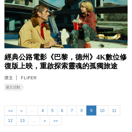
經典公路電影《巴黎，德州》4K數位修
復版上映，重啟探索靈魂的孤獨旅途
撰文
FLiPER
藝文活動
««
«
…
4
5
6
7
8
9
10
11
12
13
…
»
»»