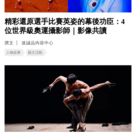
精彩還原選手比賽英姿的幕後功臣：4
位世界級奧運攝影師｜影像共讀
撰文
迷誠品內容中心
人物故事
藝文活動