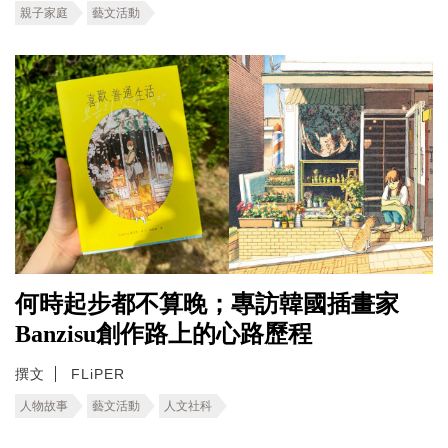
親子家庭
藝文活動
何時起步都不算晚；專訪韓國插畫家
Banzisu創作路上的心路歷程
撰文
FLiPER
人物故事
藝文活動
人文社科