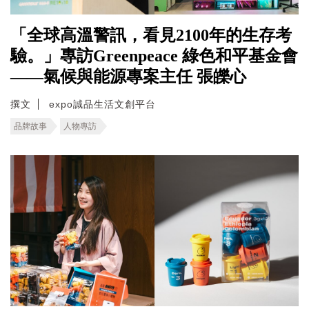
「全球高溫警訊，看見2100年的生存考
驗。」專訪Greenpeace 綠色和平基金會
——氣候與能源專案主任 張皪心
撰文
expo誠品生活文創平台
品牌故事
人物專訪