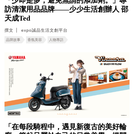
「少即是多，避免無謂的添加劑。」專
訪清潔用品品牌——少少生活創辦人 邵
天成Ted
撰文
expo誠品生活文創平台
品牌故事
香氛美容
人物專訪
「在每段騎程中，遇見新復古的美好輪