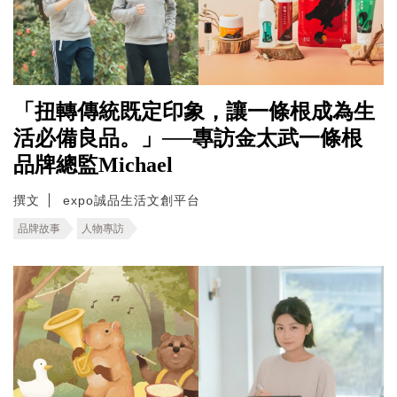
「扭轉傳統既定印象，讓一條根成為生
活必備良品。」──專訪金太武一條根
品牌總監Michael
撰文
expo誠品生活文創平台
品牌故事
人物專訪