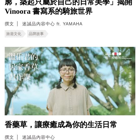
廓，築起只屬於自己的日常美學」揭開
Vinoora 書寫系的騎旅世界
撰文
迷誠品內容中心 ft. YAMAHA
旅遊文化
品牌故事
香藥草，讓療癒成為你的生活日常
撰文
迷誠品內容中心