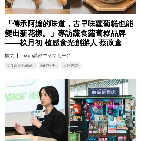
「傳承阿嬤的味道，古早味蘿蔔糕也能
變出新花樣。」專訪蔬食蘿蔔糕品牌
——杦月初 植感食光創辦人 蔡政倉
撰文
expo誠品生活文創平台
美食茶酒類商品
品牌故事
人物專訪