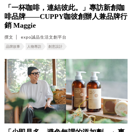
「一杯咖啡，連結彼此。」專訪新創咖
啡品牌——CUPPY咖彼創辦人兼品牌行
銷 Maggie
撰文
expo誠品生活文創平台
品牌故事
人物專訪
創意設計