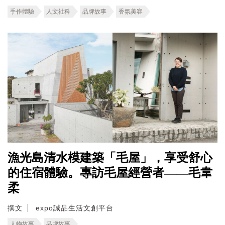
手作體驗
人文社科
品牌故事
香氛美容
漁光島清水模建築「毛屋」，享受舒心
的住宿體驗。專訪毛屋經營者——毛韋
柔
撰文
expo誠品生活文創平台
人物故事
品牌故事