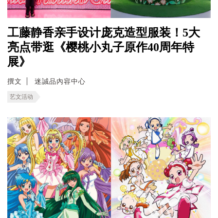
工藤静香亲手设计庞克造型服装！5大
亮点带逛《樱桃小丸子原作40周年特
展》
撰文
迷誠品內容中心
艺文活动