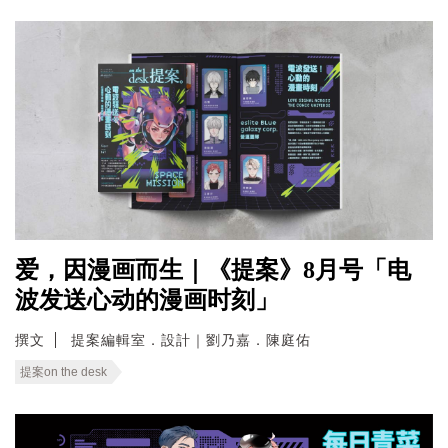
爱，因漫画而生｜《提案》8月号「电
波发送心动的漫画时刻」
撰文
提案編輯室．設計｜劉乃嘉．陳庭佑
提案on the desk