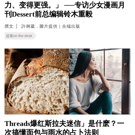
力、变得更强。」 ──专访少女漫画月
刊Dessert前总编辑铃木重毅
撰文
許俐葳．圖片提供｜尖端出版
提案on the desk
Threads爆红斯拉夫迷信」是什麽？一
次搞懂面包与雨水的占卜法则