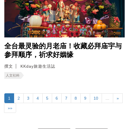
全台最灵验的月老庙！收藏必拜庙宇与
参拜顺序，祈求好姻缘
撰文
KKday旅遊生活誌
人文社科
1
2
3
4
5
6
7
8
9
10
…
»
»»