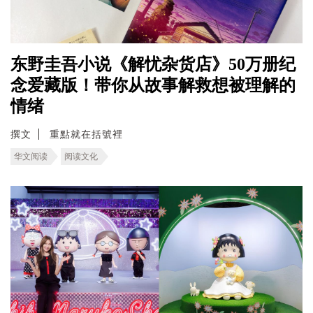
东野圭吾小说《解忧杂货店》50万册纪
念爱藏版！带你从故事解救想被理解的
情绪
撰文
重點就在括號裡
华文阅读
阅读文化