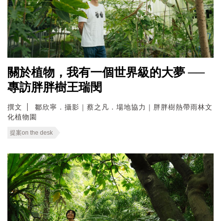
關於植物，我有一個世界級的大夢 ──
專訪胖胖樹王瑞閔
撰文
鄒欣寧．攝影｜蔡之凡．場地協力｜胖胖樹熱帶雨林文
化植物園
提案on the desk