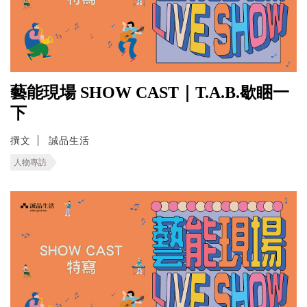
藝能現場 SHOW CAST｜T.A.B.歇睏一
下
撰文
誠品生活
人物專訪