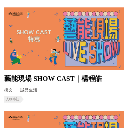
藝能現場 SHOW CAST｜楊程皓
撰文
誠品生活
人物專訪