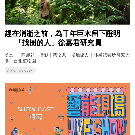
趕在消逝之前，為千年巨木留下證明
──「找樹的人」徐嘉君研究員
撰文
陳姵穎．攝影｜蔡之凡．場地協力｜林業試驗所研究大
樓、台北植物園
提案on the desk