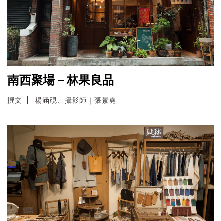
南西聚場－林果良品
撰文
楊涵硯、攝影師｜張景堯