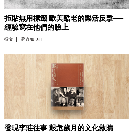
拒貼無用標籤 歐美酷老的樂活反擊──
經驗寫在他們的臉上
撰文
蘇逸如 Jill
發現李莊往事 艱危歲月的文化救贖