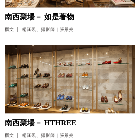
南西聚場－ 如是著物
撰文
楊涵硯、攝影師｜張景堯
南西聚場－ HTHREE
撰文
楊涵硯、攝影師｜張景堯