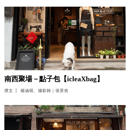
南西聚場－點子包【icleaXbag】
撰文
楊涵硯、攝影師｜張景堯