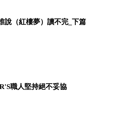
姥姥──誰說（紅樓夢）讀不完_下篇
R'S職人堅持絕不妥協