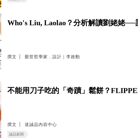
Who's Liu, Laolao？分析解讀劉
撰文
厭世哲學家．設計｜李政勳
不能用刀子吃的「奇蹟」鬆餅？FLIPPE
撰文
迷誠品內容中心
誠品新聞