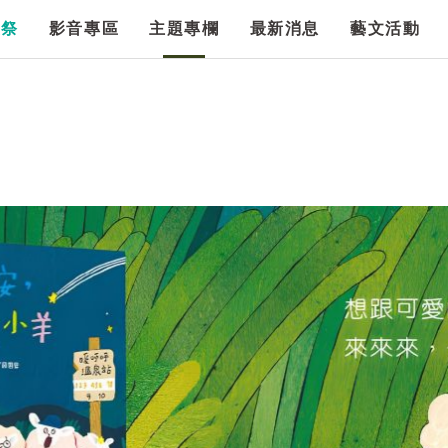
漫祭
影音專區
主題專欄
最新消息
藝文活動