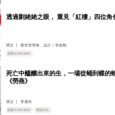
透過劉姥姥之眼， 重見「紅樓」四位角色
撰文
厭世哲學家．設計｜李政勳
提案on the desk
死亡中醞釀出來的生，一場從蛹到蝶的
《勞燕》
撰文
李麗玲
提案on the desk
閱讀文化