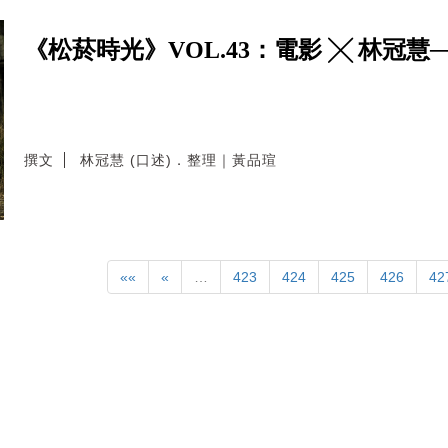
《松菸時光》VOL.43：電影 ╳ 林冠慧
撰文
林冠慧 (口述)．整理｜黃品瑄
««
«
…
423
424
425
426
42