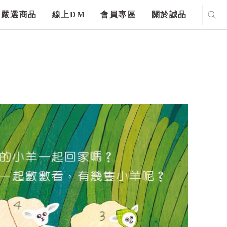
嚴選商品
線上DM
會員專區
關於誠品