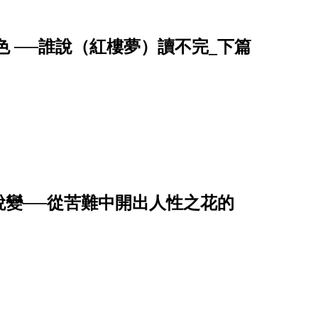
 ──誰說（紅樓夢）讀不完_下篇
蛻變──從苦難中開出人性之花的