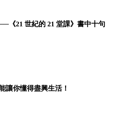
《21 世紀的 21 堂課》書中十句
卻能讓你懂得盡興生活！