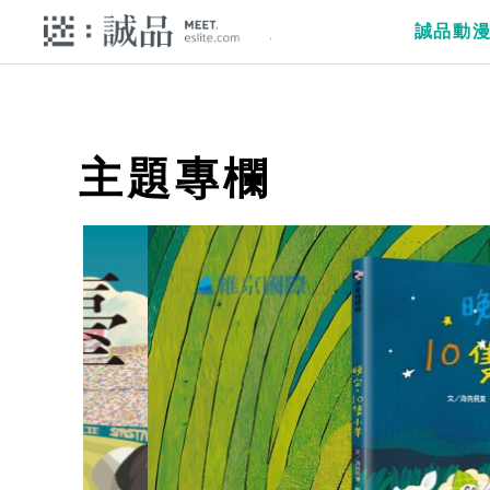
誠品動
主題專欄