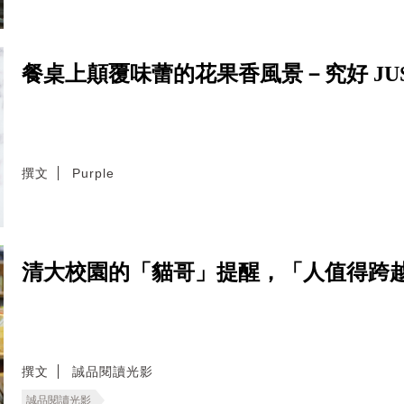
餐桌上顛覆味蕾的花果香風景－究好 JUS 
撰文
Purple
清大校園的「貓哥」提醒，「人值得跨
撰文
誠品閱讀光影
誠品閱讀光影