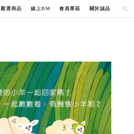
嚴選商品
線上DM
會員專區
關於誠品