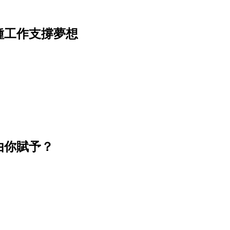
種工作支撐夢想
由你賦予？