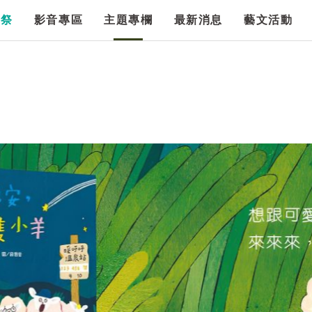
漫祭
影音專區
主題專欄
最新消息
藝文活動