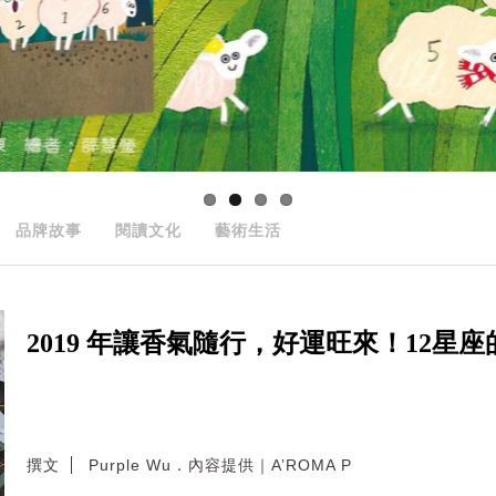
品牌故事
閱讀文化
藝術生活
2019 年讓香氣隨行，好運旺來！12星
撰文
Purple Wu．內容提供｜A’ROMA P