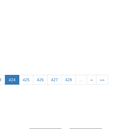
3
424
425
426
427
428
…
»
»»