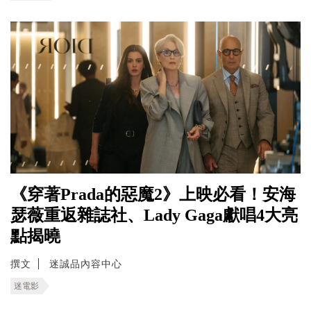
《穿著Prada的惡魔2》上映必看！安海
瑟薇重返雜誌社、Lady Gaga獻唱4大亮
點揭曉
撰文
迷誠品內容中心
迷電影