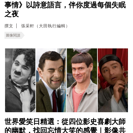
事情》以詩意語言，伴你度過每個失眠
之夜
撰文
張采軒（大田執行編輯）
圖像閱讀
世界愛笑日精選：從四位影史喜劇大師
的幽默，找回忘情大笑的感覺｜影像共