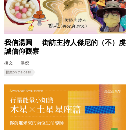
我信湯圓──街訪主持人傑尼的（不）虔
誠信仰觀察
撰文
洪倪
提案on the desk