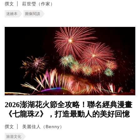
撰文
莊世瑩（作家）
迷繪本
圖像閱讀
2026澎湖花火節全攻略！聯名經典漫畫
《七龍珠Z》，打造最動人的美好回憶
撰文
美麗佳人（Benny）
旅遊文化