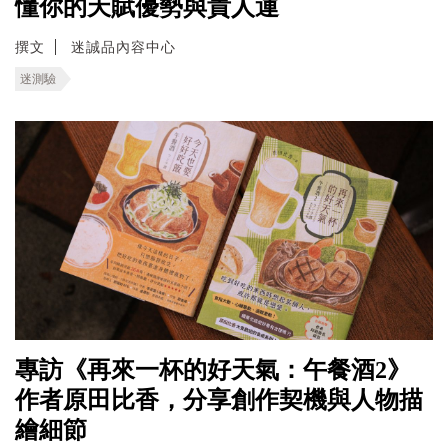
懂你的天賦優勢與貴人運
撰文
迷誠品內容中心
迷測驗
專訪《再來一杯的好天氣：午餐酒2》
作者原田比香，分享創作契機與人物描
繪細節