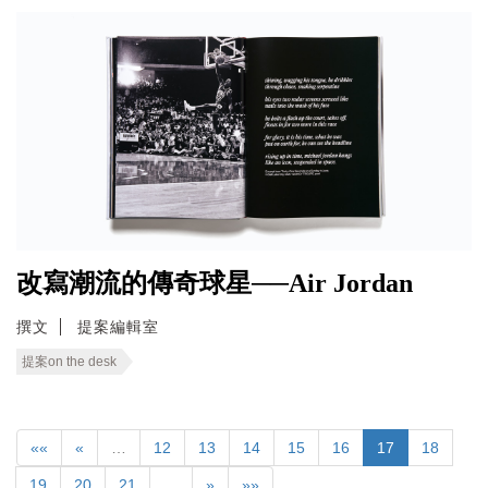
改寫潮流的傳奇球星──Air Jordan
撰文
提案編輯室
提案on the desk
««
«
…
12
13
14
15
16
17
18
19
20
21
…
»
»»