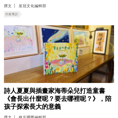
撰文
皇冠文化編輯部
作家專訪
詩人夏夏與插畫家海蒂朵兒打造童書
《會長出什麼呢？要去哪裡呢？》，陪
孩子探索長大的意義
撰文
維京國際編輯部