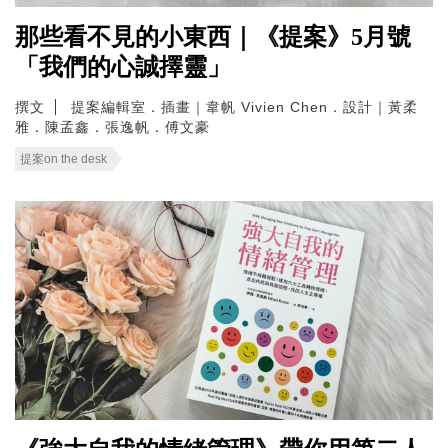
那些看不見的小東西｜《提案》5月號
「我們的心誠擇靈」
撰文
提案編輯室．插畫｜韋帆 Vivien Chen．設計｜黃柔
雅．陳孟鑫．張逸帆．傅文豪
提案on the desk