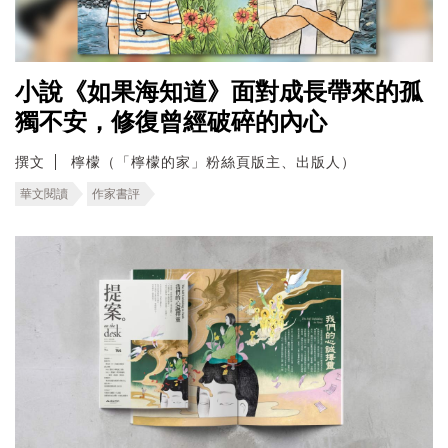
小說《如果海知道》面對成長帶來的孤
獨不安，修復曾經破碎的內心
撰文
檸檬（「檸檬的家」粉絲頁版主、出版人）
華文閱讀
作家書評