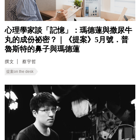
心理學家談「記憶」：瑪德蓮與撒尿牛
丸的成份祕密？｜《提案》5月號．普
魯斯特的鼻子與瑪德蓮
撰文
蔡宇哲
提案on the desk