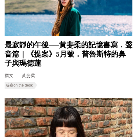
最寂靜的午後──黃斐柔的記憶書寫．聲
音篇｜《提案》5月號．普魯斯特的鼻
子與瑪德蓮
撰文
黃斐柔
提案on the desk