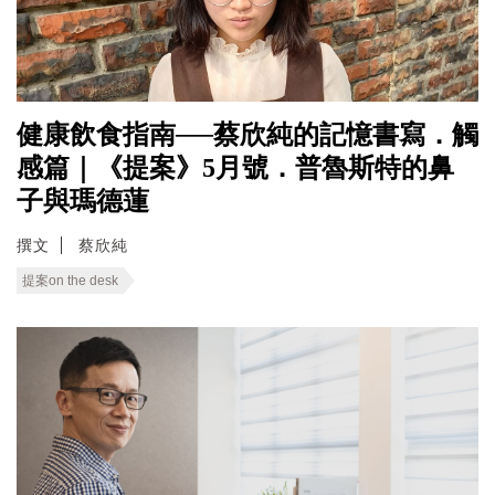
健康飲食指南──蔡欣純的記憶書寫．觸
感篇｜《提案》5月號．普魯斯特的鼻
子與瑪德蓮
撰文
蔡欣純
提案on the desk