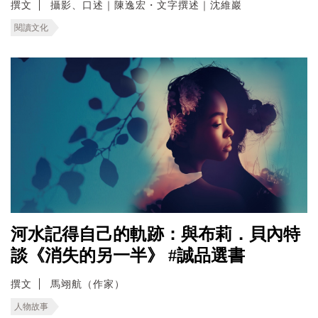
撰文
攝影、口述｜陳逸宏・文字撰述｜沈維巖
閱讀文化
河水記得自己的軌跡：與布莉．貝內特
談《消失的另一半》 #誠品選書
撰文
馬翊航（作家）
人物故事