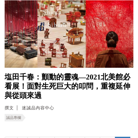
塩田千春：顫動的靈魂—2021北美館必
看展！面對生死巨大的叩問，重複延伸
與從頭來過
撰文
迷誠品內容中心
誠品專欄