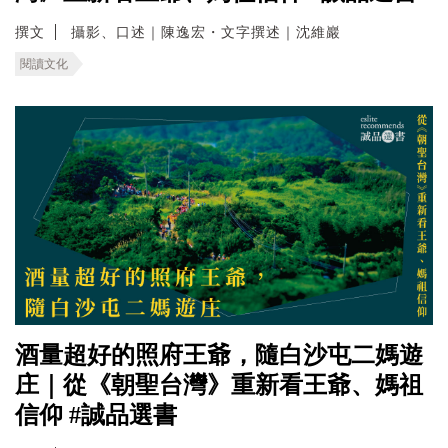
撰文
攝影、口述｜陳逸宏・文字撰述｜沈維巖
閱讀文化
酒量超好的照府王爺，隨白沙屯二媽遊
庄｜從《朝聖台灣》重新看王爺、媽祖
信仰 #誠品選書