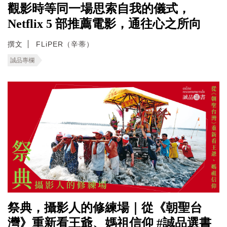
觀影時等同一場思索自我的儀式，
Netflix 5 部推薦電影，通往心之所向
撰文
FLiPER（辛蒂）
誠品專欄
祭典，攝影人的修練場｜從《朝聖台
灣》重新看王爺、媽祖信仰 #誠品選書