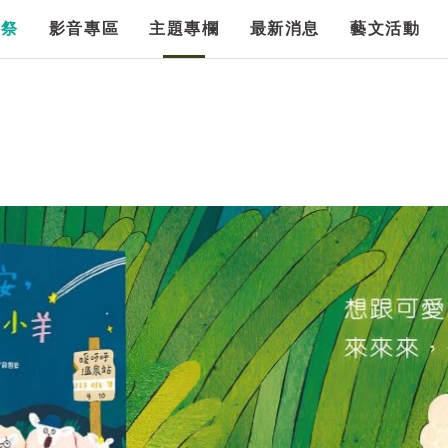
漫祭
影音專區
主題專欄
最新消息
藝文活動