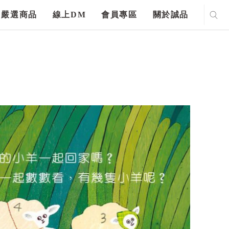
嚴選商品
線上DM
會員專區
關於誠品