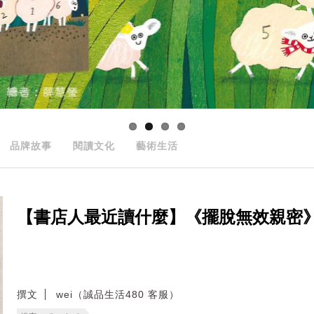
品牌故事
閱讀文化
藝術生活
【書店人最近讀什麼】《擺脫無效親密
撰文
wei（誠品生活480 客服）