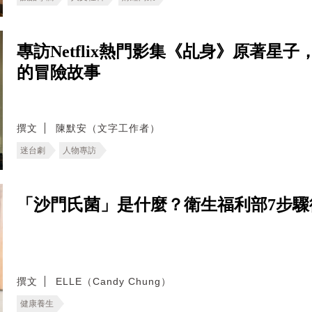
專訪Netflix熱門影集《乩身》原著
的冒險故事
撰文
陳默安（文字工作者）
迷台劇
人物專訪
「沙門氏菌」是什麼？衛生福利部7步
撰文
ELLE（Candy Chung）
健康養生