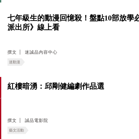
七年級生的動漫回憶殺！盤點10部放學
派出所》線上看
撰文
迷誠品內容中心
迷動漫
紅樓暗湧：邱剛健編劇作品選
撰文
誠品電影院
藝文活動