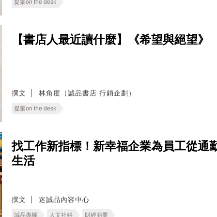
提案on the desk
【書店人最近讀什麼】《希望與絕望》
撰文
林角度（誠品書店 行銷企劃）
提案on the desk
找工作新指標！新幸福企業為員工從通
生活
撰文
迷誠品內容中心
誠品專欄
人文社科
財經商業