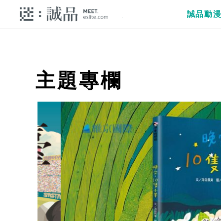
誠品動
主題專欄