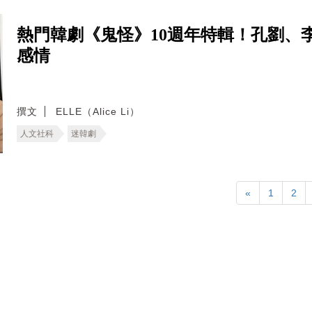
熱門韓劇《鬼怪》10週年特輯！孔劉、
感情
撰文
ELLE（Alice Li）
人文社科
迷韓劇
«
1
2