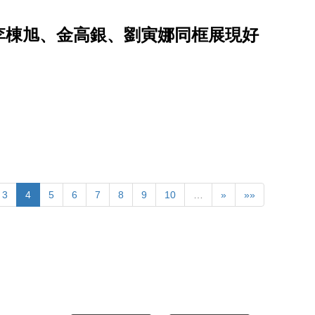
李棟旭、金高銀、劉寅娜同框展現好
3
4
5
6
7
8
9
10
…
»
»»