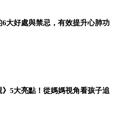
的6大好處與禁忌，有效提升心肺功
親》5大亮點！從媽媽視角看孩子追