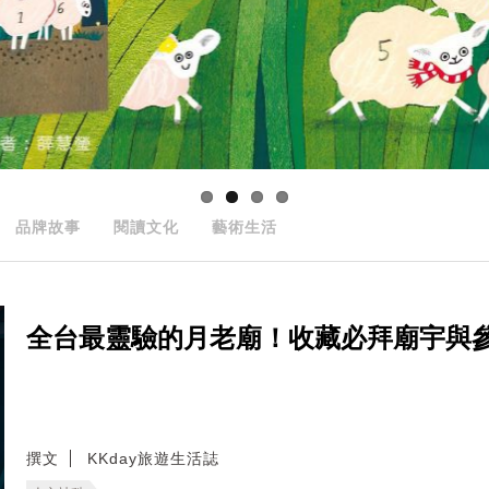
品牌故事
閱讀文化
藝術生活
全台最靈驗的月老廟！收藏必拜廟宇與
撰文
KKday旅遊生活誌