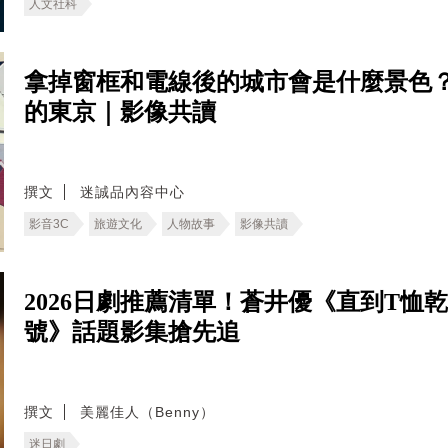
人文社科
拿掉窗框和電線後的城市會是什麼景色
的東京｜影像共讀
撰文
迷誠品內容中心
影音3C
旅遊文化
人物故事
影像共讀
2026日劇推薦清單！蒼井優《直到T
號》話題影集搶先追
撰文
美麗佳人（Benny）
迷日劇