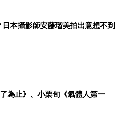
？日本攝影師安藤瑠美拍出意想不到
恤乾了為止》、小栗旬《氣體人第一