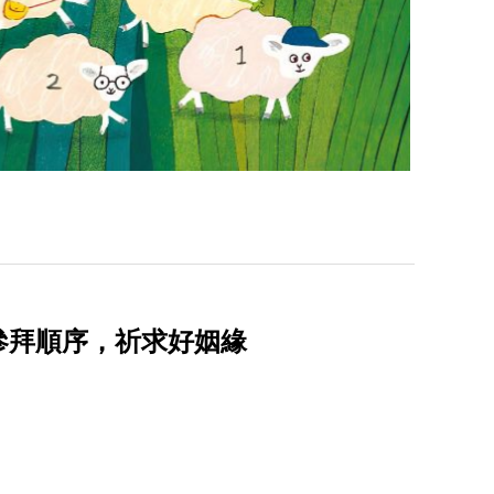
參拜順序，祈求好姻緣