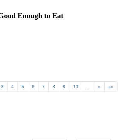
nough to Eat
3
4
5
6
7
8
9
10
…
»
»»