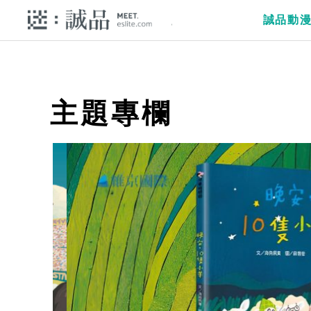
誠品動
主題專欄