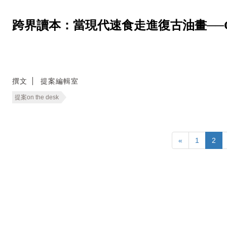
跨界讀本：當現代速食走進復古油畫──Good E
撰文
提案編輯室
提案on the desk
«
1
2