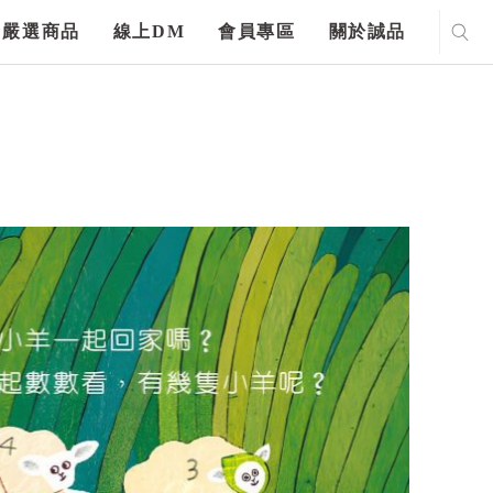
嚴選商品
線上DM
會員專區
關於誠品