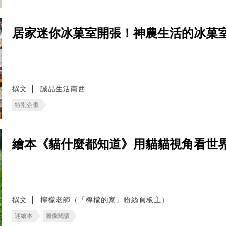
居家迷你冰菓室開張！神農生活的冰菓
撰文
誠品生活南西
特別企畫
繪本《貓什麼都知道》用貓貓視角看世
撰文
檸檬老師（「檸檬的家」粉絲頁板主）
迷繪本
圖像閱讀