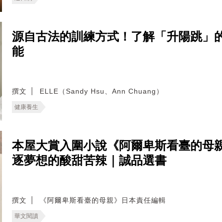
源自古法的訓練方式！了解「升陽跳」
能
撰文
ELLE（Sandy Hsu、Ann Chuang）
健康養生
本屋大賞入圍小說《阿爾卑斯看臺的母
逐夢想的酸甜苦辣｜誠品選書
撰文
《阿爾卑斯看臺的母親》日本責任編輯
華文閱讀