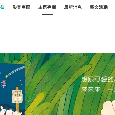
漫祭
影音專區
主題專欄
最新消息
藝文活動