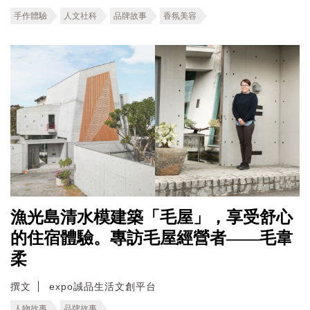
手作體驗
人文社科
品牌故事
香氛美容
漁光島清水模建築「毛屋」，享受舒心
的住宿體驗。專訪毛屋經營者——毛韋
柔
撰文
expo誠品生活文創平台
人物故事
品牌故事