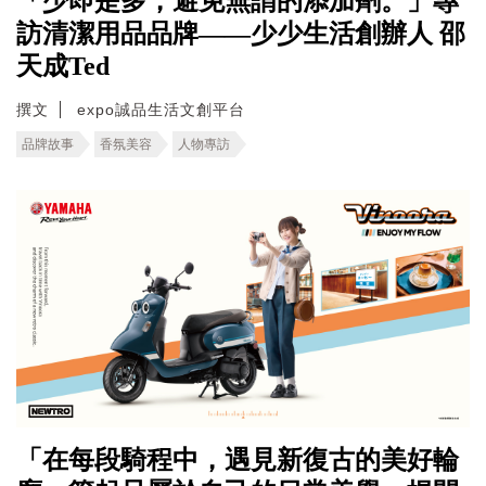
「少即是多，避免無謂的添加劑。」專
訪清潔用品品牌——少少生活創辦人 邵
天成Ted
撰文
expo誠品生活文創平台
品牌故事
香氛美容
人物專訪
「在每段騎程中，遇見新復古的美好輪