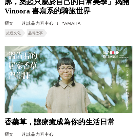
廓，築起只屬於自己的日常美學」揭開
Vinoora 書寫系的騎旅世界
撰文
迷誠品內容中心 ft. YAMAHA
旅遊文化
品牌故事
香藥草，讓療癒成為你的生活日常
撰文
迷誠品內容中心