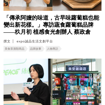
「傳承阿嬤的味道，古早味蘿蔔糕也能
變出新花樣。」專訪蔬食蘿蔔糕品牌
——杦月初 植感食光創辦人 蔡政倉
撰文
expo誠品生活文創平台
美食茶酒類商品
品牌故事
人物專訪