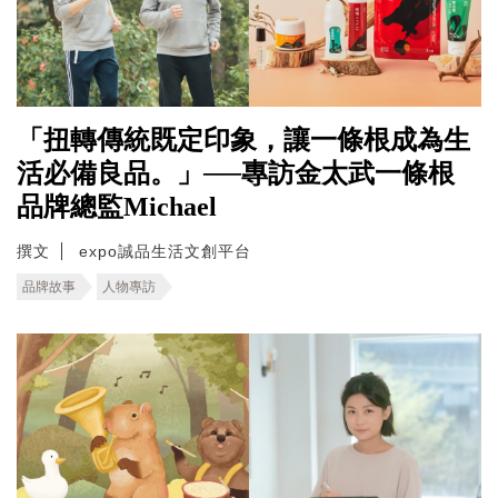
「扭轉傳統既定印象，讓一條根成為生
活必備良品。」──專訪金太武一條根
品牌總監Michael
撰文
expo誠品生活文創平台
品牌故事
人物專訪