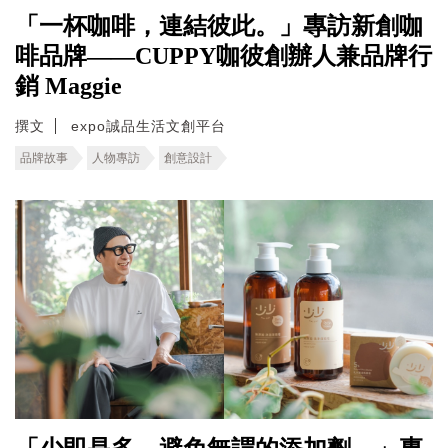
「一杯咖啡，連結彼此。」專訪新創咖
啡品牌——CUPPY咖彼創辦人兼品牌行
銷 Maggie
撰文
expo誠品生活文創平台
品牌故事
人物專訪
創意設計