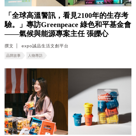
「全球高溫警訊，看見2100年的生存考
驗。」專訪Greenpeace 綠色和平基金會
——氣候與能源專案主任 張皪心
撰文
expo誠品生活文創平台
品牌故事
人物專訪