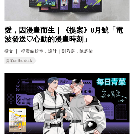
愛，因漫畫而生｜《提案》8月號「電
波發送♡心動的漫畫時刻」
撰文
提案編輯室．設計｜劉乃嘉．陳庭佑
提案on the desk