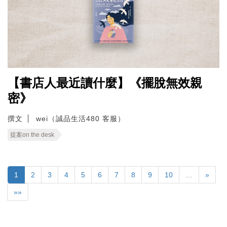
【書店人最近讀什麼】《擺脫無效親
密》
撰文
wei（誠品生活480 客服）
提案on the desk
1
2
3
4
5
6
7
8
9
10
…
»
»»