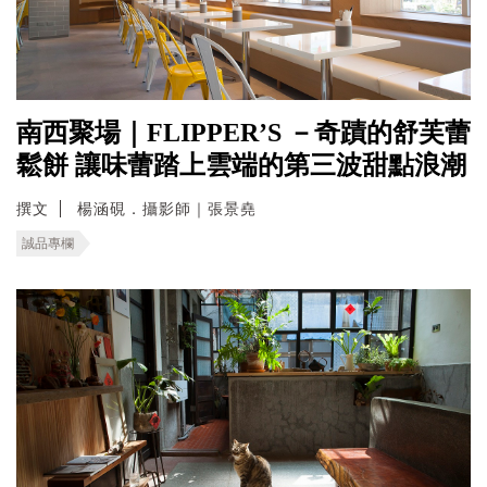
南西聚場｜FLIPPER’S －奇蹟的舒芙蕾
鬆餅 讓味蕾踏上雲端的第三波甜點浪潮
撰文
楊涵硯．攝影師｜張景堯
誠品專欄