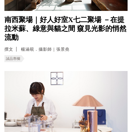
南西聚場｜好人好室X七二聚場 －在提
拉米蘇、綠意與貓之間 窺見光影的悄然
流動
撰文
楊涵硯．攝影師｜張景堯
誠品專欄