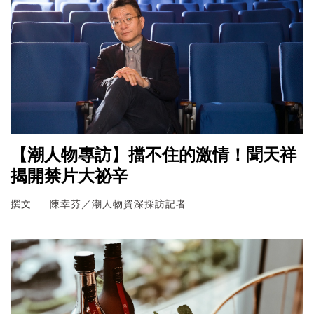
【潮人物專訪】擋不住的激情！聞天祥
揭開禁片大祕辛
撰文
陳幸芬／潮人物資深採訪記者