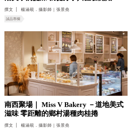
撰文
楊涵硯．攝影師｜張景堯
誠品專欄
南西聚場｜ Miss V Bakery －道地美式
滋味 零距離的鄉村湯種肉桂捲
撰文
楊涵硯．攝影師｜張景堯