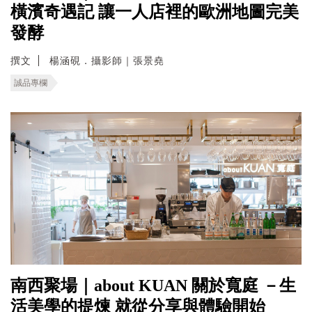
橫濱奇遇記 讓一人店裡的歐洲地圖完美
發酵
撰文
楊涵硯．攝影師｜張景堯
誠品專欄
南西聚場｜about KUAN 關於寬庭 －生
活美學的提煉 就從分享與體驗開始