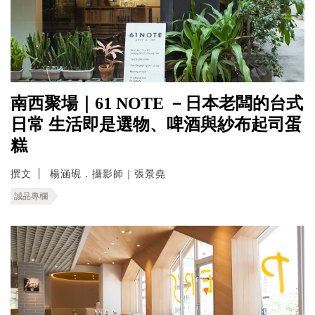
南西聚場｜61 NOTE －日本老闆的台式
日常 生活即是選物、啤酒與紗布起司蛋
糕
撰文
楊涵硯．攝影師｜張景堯
誠品專欄