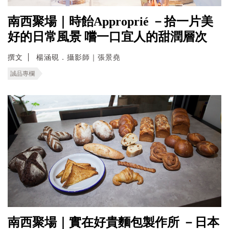
南西聚場｜時飴Approprié －拾一片美
好的日常風景 嚐一口宜人的甜潤層次
撰文
楊涵硯．攝影師｜張景堯
誠品專欄
南西聚場｜實在好貴麵包製作所 －日本