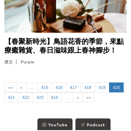
【春聚新時光】鳥語花香的季節，來點
療癒雜貨、春日滋味跟上春神腳步！
撰文
Purple
««
«
…
415
416
417
418
419
420
421
422
423
424
…
»
»»