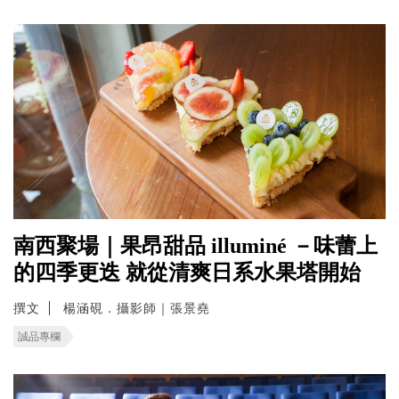
南西聚場｜果昂甜品 illuminé －味蕾上
的四季更迭 就從清爽日系水果塔開始
撰文
楊涵硯．攝影師｜張景堯
誠品專欄