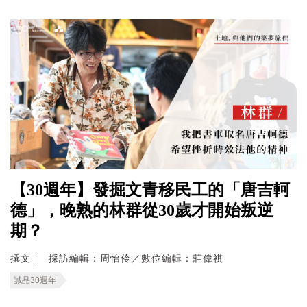
【30週年】發掘文青移民工的「唐吉軻
德」，晚熟的林群從30歲才開始叛逆
期？
撰文
採訪編輯：周怡伶／數位編輯：莊偉祺
誠品30週年