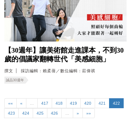
【30週年】讓美術館走進課本，不到30
歲的倡議家翻轉世代「美感細胞」
撰文
採訪編輯：賴柔蒨／數位編輯：莊偉祺
誠品30週年
««
«
…
417
418
419
420
421
422
423
424
425
426
…
»
»»