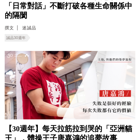
「日常對話」不斷打破各種生命關係中
的隔閡
撰文
迷誠品
誠品30週年
【30週年】每天拉筋拉到哭的「亞洲貓
王」，體操王子唐嘉鴻的追夢故事