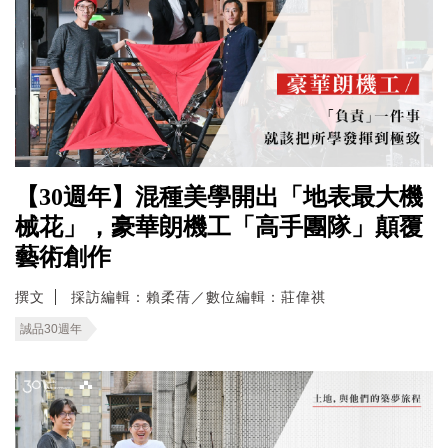
【30週年】混種美學開出「地表最大機
械花」，豪華朗機工「高手團隊」顛覆
藝術創作
撰文
採訪編輯：賴柔蒨／數位編輯：莊偉祺
誠品30週年