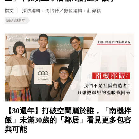
撰文
採訪編輯：周怡伶／數位編輯：莊偉祺
誠品30週年
【30週年】打破空間屬於誰，「南機拌
飯」未滿30歲的「鄰居」看見更多包容
與可能