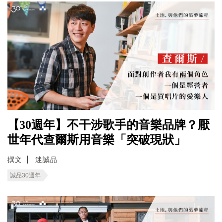
【30週年】不干涉歌手的音樂品牌？厭
世年代查爾斯用音樂「突破現狀」
撰文
迷誠品
誠品30週年