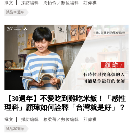
撰文
採訪編輯：周怡伶／數位編輯：莊偉祺
誠品30週年
【30週年】不愛吃到難吃米飯！「感性
理科」顧瑋如何詮釋「台灣就是好」？
撰文
採訪編輯：賴柔蒨／數位編輯：莊偉祺
誠品30週年