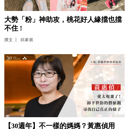
大勢「粉」神助攻，桃花好人緣擋也擋
不住 !
撰文
邱家祺
【30週年】不一樣的媽媽？黃惠偵用