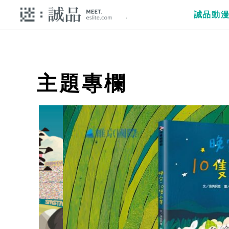
誠品動
主題專欄