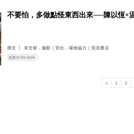
不要怕，多做點怪東西出來──陳以恆×
撰文
宋文郁．攝影｜安比．場地協力｜現流冊店
提案on the desk
«
1
2