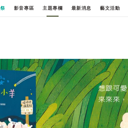
漫祭
影音專區
主題專欄
最新消息
藝文活動