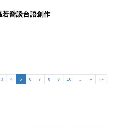
温若喬談台語創作
3
4
5
6
7
8
9
10
…
»
»»