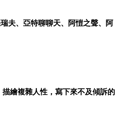
t.張瑞夫、亞特聊聊天、阿愷之聲、阿
》描繪複雜人性，寫下來不及傾訴的