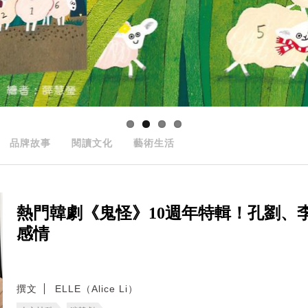
品牌故事
閱讀文化
藝術生活
熱門韓劇《鬼怪》10週年特輯！孔劉、
感情
撰文
ELLE（Alice Li）