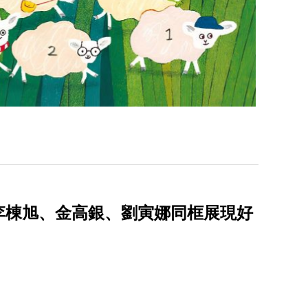
李棟旭、金高銀、劉寅娜同框展現好