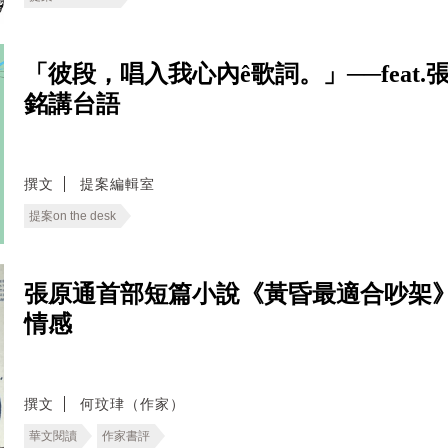
「彼段，唱入我心內ê歌詞。」──fea
銘講台語
撰文
提案編輯室
提案on the desk
張原通首部短篇小說《黃昏最適合吵架
情感
撰文
何玟珒（作家）
華文閱讀
作家書評