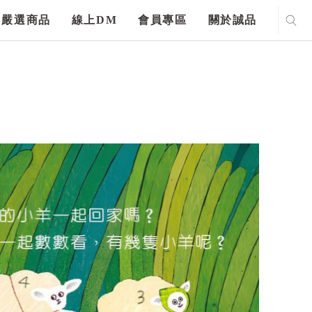
嚴選商品
線上DM
會員專區
關於誠品