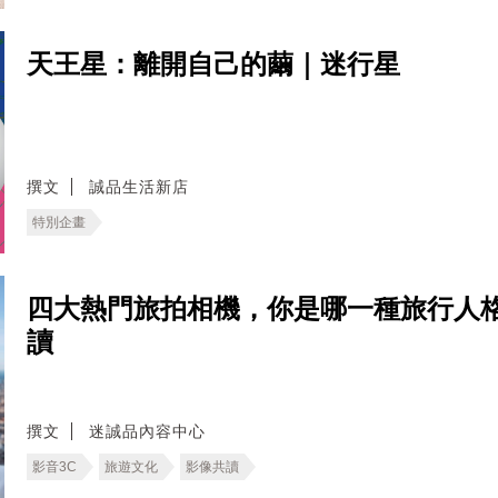
天王星：離開自己的繭｜迷行星
撰文
誠品生活新店
特別企畫
四大熱門旅拍相機，你是哪一種旅行人格
讀
撰文
迷誠品內容中心
影音3C
旅遊文化
影像共讀