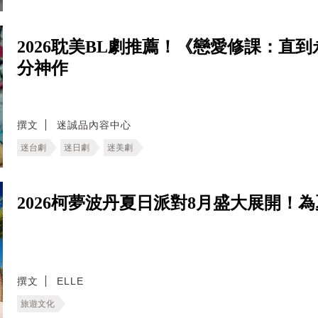
2026耽美BL劇推薦！《戀愛修課：直
分神作
撰文
迷誠品內容中心
迷台劇
迷日劇
迷美劇
2026柯夢波丹夏日派對8月盛大展開！
撰文
ELLE
旅遊文化