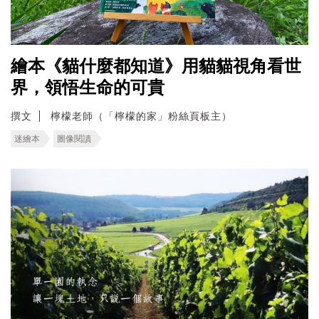
繪本《貓什麼都知道》用貓貓視角看世
界，領悟生命的可貴
撰文
檸檬老師（「檸檬的家」粉絲頁板主）
迷繪本
圖像閱讀