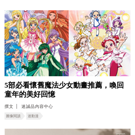
5部必看懷舊魔法少女動畫推薦，喚回
童年的美好回憶
撰文
迷誠品內容中心
圖像閱讀
迷動漫