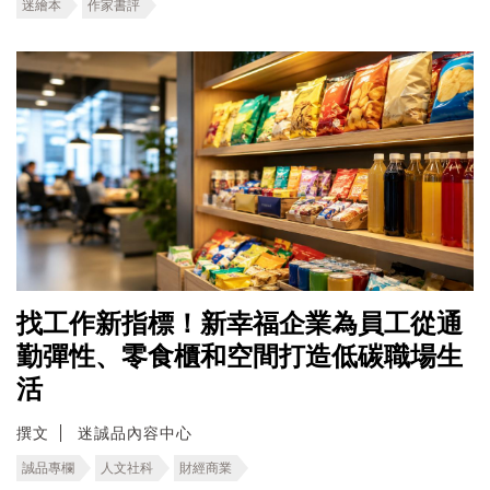
迷繪本
作家書評
找工作新指標！新幸福企業為員工從通
勤彈性、零食櫃和空間打造低碳職場生
活
撰文
迷誠品內容中心
誠品專欄
人文社科
財經商業