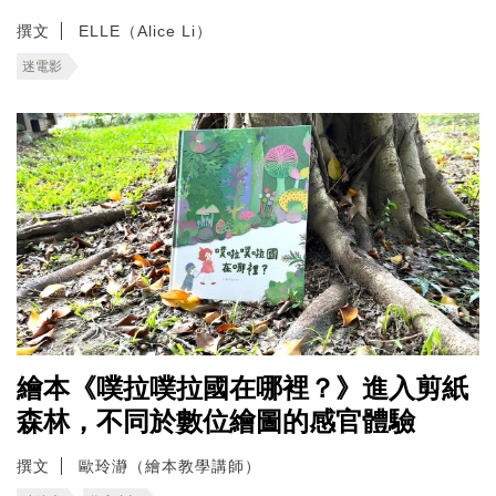
撰文
ELLE（Alice Li）
迷電影
繪本《噗拉噗拉國在哪裡？》進入剪紙
森林，不同於數位繪圖的感官體驗
撰文
歐玲瀞（繪本教學講師）