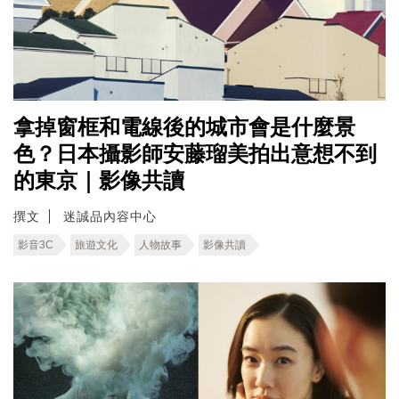
拿掉窗框和電線後的城市會是什麼景
色？日本攝影師安藤瑠美拍出意想不到
的東京｜影像共讀
撰文
迷誠品內容中心
影音3C
旅遊文化
人物故事
影像共讀