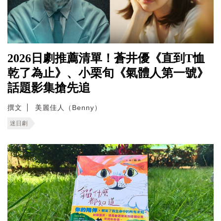
2026日劇推薦清單！蒼井優《直到T恤
乾了為止》、小栗旬《氣體人第一號》
話題影集搶先追
撰文
美麗佳人（Benny）
迷日劇