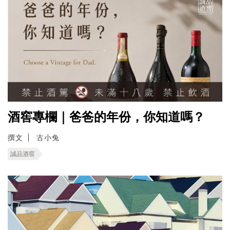
酒窖專欄｜爸爸的年份，你知道嗎？
撰文
古小兔
誠品酒窖