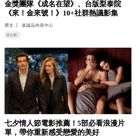
金獎團隊《成名在望》、台版梨泰院
《來！金來號！》10+社群熱議影集
撰文
迷誠品內容中心
迷台劇
七夕情人節電影推薦！5部必看浪漫片
單，帶你重新感受戀愛的美好