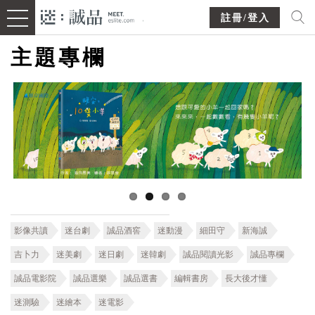
註冊/登入
主題專欄
影像共讀
迷台劇
誠品酒窖
迷動漫
細田守
新海誠
吉卜力
迷美劇
迷日劇
迷韓劇
誠品閱讀光影
誠品專欄
誠品電影院
誠品選樂
誠品選書
編輯書房
長大後才懂
迷測驗
迷繪本
迷電影