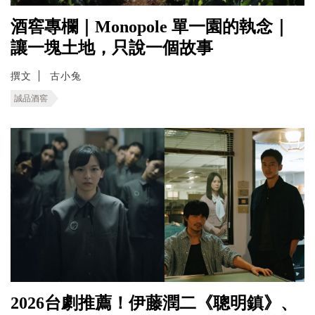
酒窖專欄｜Monopole 單一園的執念｜
讓一塊土地，只說一個故事
撰文
古小兔
誠品酒窖
2026台劇推薦！伊藤潤二《聰明鎮》、