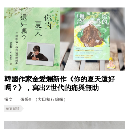
韓國作家金愛爛新作《你的夏天還好
嗎？》，寫出Z世代的痛與無助
撰文
張采軒（大田執行編輯）
華文閱讀