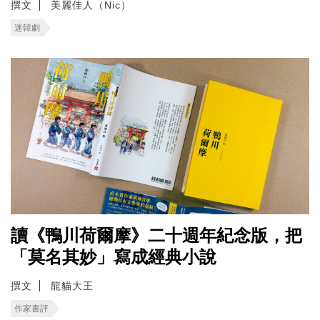
撰文
美麗佳人（Nic）
迷韓劇
讀《鴨川荷爾摩》二十週年紀念版，把
「莫名其妙」寫成經典小說
撰文
龍貓大王
作家書評