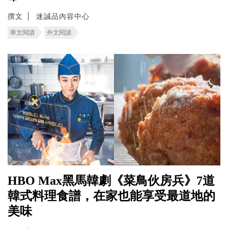
撰文
迷誠品內容中心
華文閱讀
外文閱讀
HBO Max黑馬韓劇《菜鳥伙房兵》7道
韓式料理食譜，在家也能享受最道地的
美味