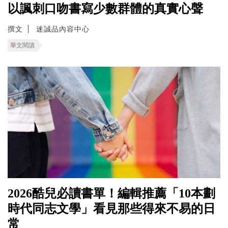
以諷刺口吻書寫少數群體的真實心聲
撰文
迷誠品內容中心
華文閱讀
2026酷兒必讀書單！編輯推薦「10本劃
時代同志文學」看見那些得來不易的日
常