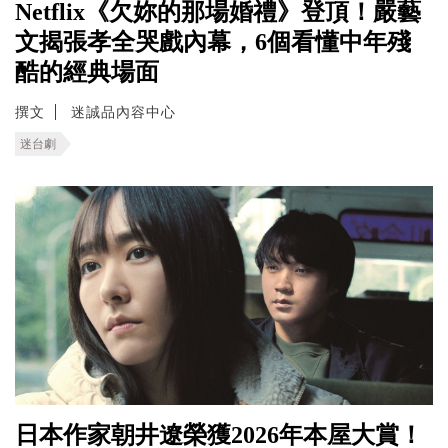
Netflix《欠妳的那場婚禮》登頂！嚴藝
文揭張孝全哭戲內幕，6個看懂中年殘
酷的經典場面
撰文
迷誠品內容中心
迷台劇
日本作家朝井遼榮獲2026年本屋大賞！