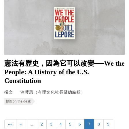
憲法有歷史，因為它可以改變──We the
People: A History of the U.S.
Constitution
撰文
涂豐恩（有理文化社長暨總編輯）
提案on the desk
««
«
…
2
3
4
5
6
7
8
9