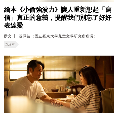
繪本《小偷強波力》讓人重新想起「寫
信」真正的意義，提醒我們別忘了好好
表達愛
撰文
游珮芸（國立臺東大學兒童文學研究所所長）
迷繪本