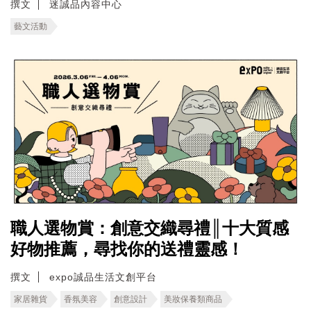
撰文
迷誠品內容中心
藝文活動
職人選物賞：創意交織尋禮║十大質感
好物推薦，尋找你的送禮靈感！
撰文
expo誠品生活文創平台
家居雜貨
香氛美容
創意設計
美妝保養類商品