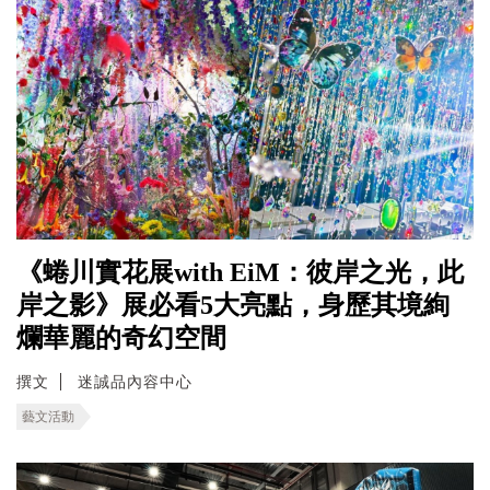
《蜷川實花展with EiM：彼岸之光，此
岸之影》展必看5大亮點，身歷其境絢
爛華麗的奇幻空間
撰文
迷誠品內容中心
藝文活動