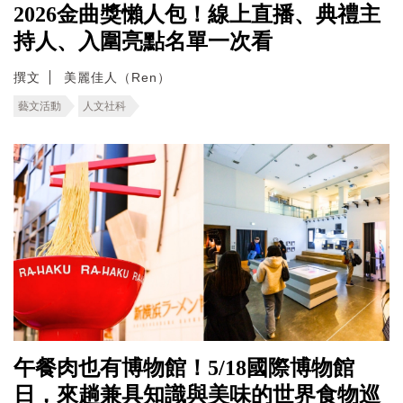
2026金曲獎懶人包！線上直播、典禮主
持人、入圍亮點名單一次看
撰文
美麗佳人（Ren）
藝文活動
人文社科
午餐肉也有博物館！5/18國際博物館
日，來趟兼具知識與美味的世界食物巡