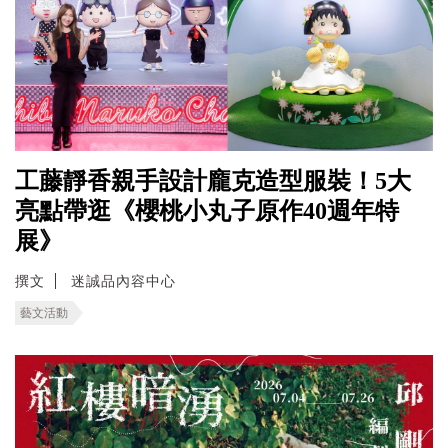
工藤靜香親手設計龐克造型服裝！5大
亮點帶逛《櫻桃小丸子原作40週年特
展》
撰文
迷誠品內容中心
藝文活動