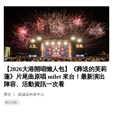
【2026大港開唱懶人包】《葬送的芙莉
蓮》片尾曲原唱 milet 來台！最新演出
陣容、活動資訊一次看
撰文
迷誠品內容中心
藝文活動