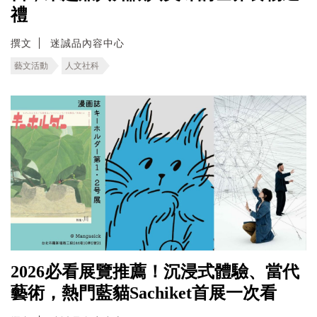
禮
撰文
迷誠品內容中心
藝文活動
人文社科
2026必看展覽推薦！沉浸式體驗、當代
藝術，熱門藍貓Sachiket首展一次看