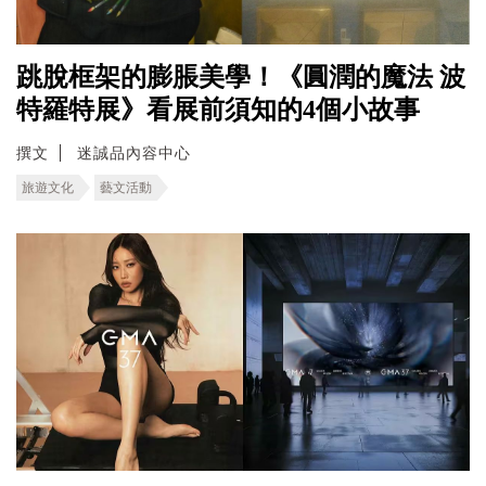
跳脫框架的膨脹美學！《圓潤的魔法 波
特羅特展》看展前須知的4個小故事
撰文
迷誠品內容中心
旅遊文化
藝文活動