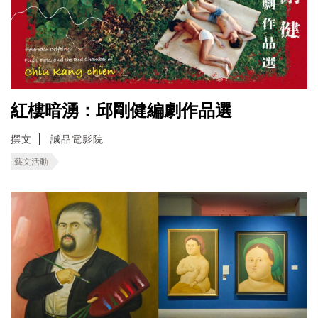
紅樓暗湧：邱剛健編劇作品選
撰文
誠品電影院
藝文活動