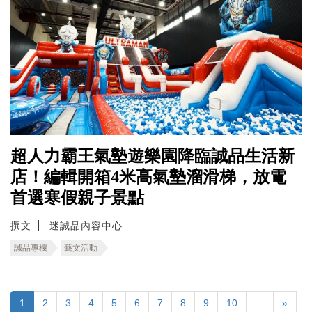
超人力霸王氣墊遊樂園降臨誠品生活新
店！編輯開箱4米高氣墊溜滑梯，放電
首選寒假親子景點
撰文
迷誠品內容中心
誠品專欄
藝文活動
1
2
3
4
5
6
7
8
9
10
…
»